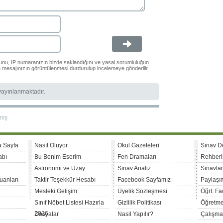
ğunu, IP numaranızın bizde saklandığını ve yasal sorumluluğun
le mesajınızın görüntülenmesi durdurulup incelemeye gönderilir.
 yayınlanmaktadır.
mış
a Sayfa
Nasıl Oluyor
Okul Gazeteleri
Sınav D
abı
Bu Benim Eserim
Fen Dramaları
Rehberl
Astronomi ve Uzay
Sınav Analiz
Sınavla
uanları
Taktir Teşekkür Hesabı
Facebook Sayfamız
Paylaşım
Mesleki Gelişim
Üyelik Sözleşmesi
Öğrt. F
Sınıf Nöbet Listesi Hazırla
Gizlilik Politikası
Öğretme
2026
Dosyalar
Nasil Yapılır?
Çalışma