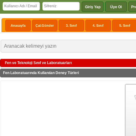
Giriş Yap
Üye Ol
Pr
Anasayfa
Çal.Gönder
3. Sınıf
4. Sınıf
5. Sınıf
Fen ve Teknoloji Sınıf ve Laboratuarları
Fen Laboratuarında Kullanılan Deney Türleri