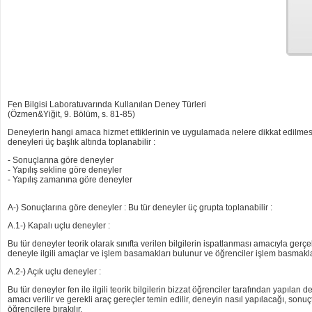
Fen Bilgisi Laboratuvarında Kullanılan Deney Türleri
(Özmen&Yiğit, 9. Bölüm, s. 81-85)
Deneylerin hangi amaca hizmet ettiklerinin ve uygulamada nelere dikkat edilmesi
deneyleri üç başlık altında toplanabilir :
- Sonuçlarına göre deneyler
- Yapılış sekline göre deneyler
- Yapılış zamanına göre deneyler
A-) Sonuçlarına göre deneyler : Bu tür deneyler üç grupta toplanabilir :
A.1-) Kapalı uçlu deneyler :
Bu tür deneyler teorik olarak sınıfta verilen bilgilerin ispatlanması amacıyla gerç
deneyle ilgili amaçlar ve işlem basamakları bulunur ve öğrenciler işlem basmaklar
A.2-) Açık uçlu deneyler :
Bu tür deneyler fen ile ilgili teorik bilgilerin bizzat öğrenciler tarafından yapı
amacı verilir ve gerekli araç gereçler temin edilir, deneyin nasıl yapılacağı, so
öğrencilere bırakılır.