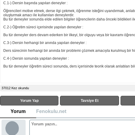
C.1-) Dersin başında yapılan deneyler :
Öğrencileri motive etmek, derse ilgi çekmek, öğrenme isteğini uyandırmak, anlat
oluşturmak amacı ile kullanılan deneylerdir.
Bu tür deneyler sonunda elde edilen bilgiler öğrencilerin daha önceki bildikleri ile
C.2-) Öğretim süreci içerisinde yapılan deneyler :
Bu tür deneyler ders devam ederken bir ilkeyi, bir olguyu veya bir kavramı öğren
C.3-) Dersin herhangi bir anında yapılan deneyler :
Ders sürecinin herhangi bir anında bir problemi çözmek amacıyla kurulmuş bir hipo
C.4-) Dersin sonunda yapılan deneyler :
Bu tür deneyler öğretim süreci sonunda, ders içerisinde teorik olarak anlatılan bil
37012 Kez okundu
Yorum Yap
Tavsiye Et
Yorum
Fenokulu.net