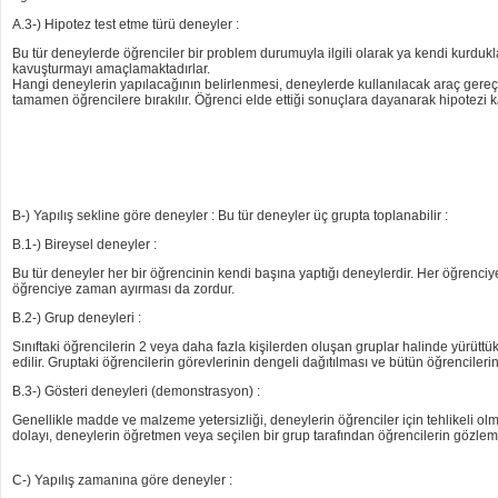
A.3-) Hipotez test etme türü deneyler :
Bu tür deneylerde öğrenciler bir problem durumuyla ilgili olarak ya kendi kurdukla
kavuşturmayı amaçlamaktadırlar.
Hangi deneylerin yapılacağının belirlenmesi, deneylerde kullanılacak araç gereç
tamamen öğrencilere bırakılır. Öğrenci elde ettiği sonuçlara dayanarak hipotezi 
B-) Yapılış sekline göre deneyler : Bu tür deneyler üç grupta toplanabilir :
B.1-) Bireysel deneyler :
Bu tür deneyler her bir öğrencinin kendi başına yaptığı deneylerdir. Her öğrenciy
öğrenciye zaman ayırması da zordur.
B.2-) Grup deneyleri :
Sınıftaki öğrencilerin 2 veya daha fazla kişilerden oluşan gruplar halinde yürüttü
edilir. Gruptaki öğrencilerin görevlerinin dengeli dağıtılması ve bütün öğrenciler
B.3-) Gösteri deneyleri (demonstrasyon) :
Genellikle madde ve malzeme yetersizliği, deneylerin öğrenciler için tehlikeli olm
dolayı, deneylerin öğretmen veya seçilen bir grup tarafından öğrencilerin gözlem
C-) Yapılış zamanına göre deneyler :