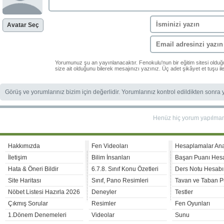
Avatar Seç
Yorumunuz şu an yayınlanacaktır. Fenokulu'nun bir eğitim sitesi oldu
size ait olduğunu bilerek mesajınızı yazınız. Üç adet şikâyet et tuşu i
Görüş ve yorumlarınız bizim için değerlidir. Yorumlarınız kontrol edildikten sonra
Henüz hiç yorum yapılma
Hakkımızda
Fen Videoları
Hesaplamalar An
İletişim
Bilim İnsanları
Başarı Puanı Hes
Hata & Öneri Bildir
6.7.8. Sınıf Konu Özetleri
Ders Notu Hesabı
Site Haritası
Sınıf, Pano Resimleri
Tavan ve Taban P
Nöbet Listesi Hazırla 2026
Deneyler
Testler
Çıkmış Sorular
Resimler
Fen Oyunları
1.Dönem Denemeleri
Videolar
Sunu