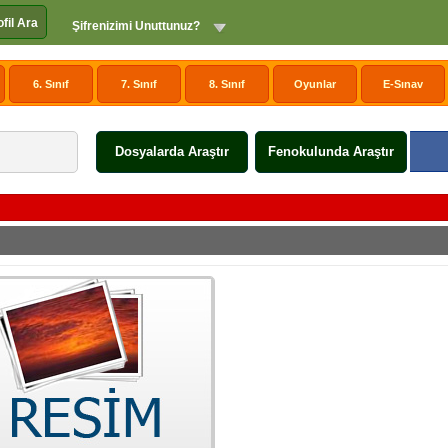
ofil Ara
Şifrenizimi Unuttunuz?
6. Sınıf
7. Sınıf
8. Sınıf
Oyunlar
E-Sınav
Dosyalarda Araştır
Fenokulunda Araştır