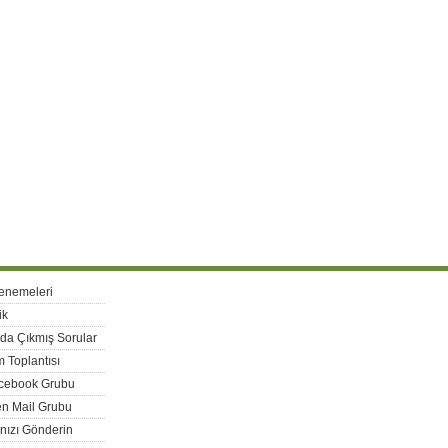
enemeleri
ik
rda Çıkmış Sorular
 Toplantısı
acebook Grubu
n Mail Grubu
nızı Gönderin