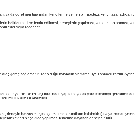
rı, ya da öğretmen tarafından kendilerine verilen bir hipotezi, kendi tasarladıkları
lerin belirlenmesi ve temin edilmesi, deneylerin yapılması, verilerin toplanması, 
kabul eder veya reddeder.
e araç gereç sağlamanın zor olduğu kalabalık sınıflarda uygulanması zordur. Ayrıca 
kleri deneylerdir. Bir tek kişi tarafından yapılamayacak yardımlaşmayı gerektiren de
in sorumluluk alması önemlidir.
ası, deneyin hassas çalışma gerektirmesi, sınıfların kalabalıklığı veya zaman yeters
leyebilecekleri bir şekilde yapılması temeline dayanan deney türüdür.