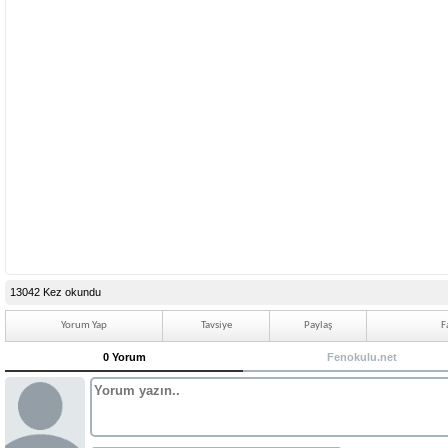
13042 Kez okundu
Yorum Yap
Tavsiye
Paylaş
F
0 Yorum
Fenokulu.net