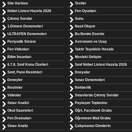
Site Haritası
Testler
Nöbet Listesi Hazırla 2026
Fen Oyunları
Çıkmış Sorular
Sunu
1.Dönem Denemeleri
Nasıl Oluyor
ULTRAFEN Denemeleri
Bu Benim Eserim
Periyodik Sistem
Astronomi ve Uzay
Fen Videoları
Taktir Teşekkür Hesabı
Bilim İnsanları
Mesleki Gelişim
6.7.8. Sınıf Konu Özetleri
Sınıf Nöbet Listesi Hazırla 2026
Sınıf, Pano Resimleri
Dosyalar
Deneyler
Sınav Denemeleri
Resimler
Rehberlik
Videolar
Sınavlarda Çıkmış Sorular
Sınav Analizi
Paylaşım Toplantısı
Okul Gazeteleri
Öğrt. Facebook Grubu
Fen Dramaları
Öğretmen Mail Grubu
Sınav Analiz
Çalışmanızı Gönderin