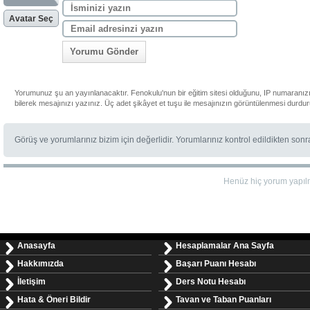
Avatar Seç
Yorumu Gönder
Yorumunuz şu an yayınlanacaktır. Fenokulu'nun bir eğitim sitesi olduğunu, IP numaranızı
bilerek mesajınızı yazınız. Üç adet şikâyet et tuşu ile mesajınızın görüntülenmesi durdur
Görüş ve yorumlarınız bizim için değerlidir. Yorumlarınız kontrol edildikten son
Henüz hiç yorum yapı
Anasayfa
Hesaplamalar Ana Sayfa
Hakkımızda
Başarı Puanı Hesabı
İletişim
Ders Notu Hesabı
Hata & Öneri Bildir
Tavan ve Taban Puanları