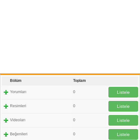
Bölüm
Toplam
Yorumları
0
Listele
Resimleri
0
Listele
Videoları
0
Listele
Beğenileri
0
Listele