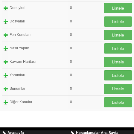
Deneyleri
0
Listele
Dosyaları
0
Listele
Fen Konuları
0
Listele
Nasıl Yapılır
0
Listele
Kavram Haritası
0
Listele
Yorumları
0
Listele
Sunumları
0
Listele
Diğer Konular
0
Listele
Anasayfa
Hesaplamalar Ana Sayfa