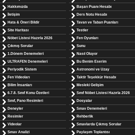
Hakkımızda
Başarı Puanı Hesabı
İletişim
Ders Notu Hesabı
Hata & Öneri Bildir
Tavan ve Taban Puanları
Site Haritası
Testler
Nöbet Listesi Hazırla 2026
Fen Oyunları
Çıkmış Sorular
Sunu
1.Dönem Denemeleri
Nasıl Oluyor
ULTRAFEN Denemeleri
Bu Benim Eserim
Periyodik Sistem
Astronomi ve Uzay
Fen Videoları
Taktir Teşekkür Hesabı
Bilim İnsanları
Mesleki Gelişim
6.7.8. Sınıf Konu Özetleri
Sınıf Nöbet Listesi Hazırla 2026
Sınıf, Pano Resimleri
Dosyalar
Deneyler
Sınav Denemeleri
Resimler
Rehberlik
Videolar
Sınavlarda Çıkmış Sorular
Sınav Analizi
Paylaşım Toplantısı