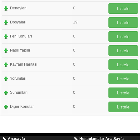
Deneyleri
0
Listele
Dosyaları
19
Listele
Fen Konuları
0
Listele
Nasıl Yapılır
0
Listele
Kavram Haritası
0
Listele
Yorumları
0
Listele
Sunumları
0
Listele
Diğer Konular
0
Listele
Anasayfa
Hesaplamalar Ana Sayfa