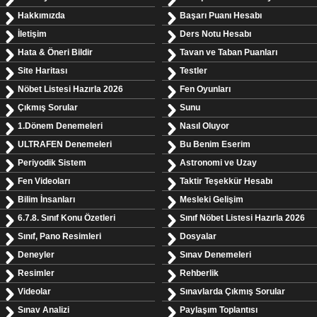
Hakkımızda
Başarı Puanı Hesabı
İletişim
Ders Notu Hesabı
Hata & Öneri Bildir
Tavan ve Taban Puanları
Site Haritası
Testler
Nöbet Listesi Hazırla 2026
Fen Oyunları
Çıkmış Sorular
Sunu
1.Dönem Denemeleri
Nasıl Oluyor
ULTRAFEN Denemeleri
Bu Benim Eserim
Periyodik Sistem
Astronomi ve Uzay
Fen Videoları
Taktir Teşekkür Hesabı
Bilim İnsanları
Mesleki Gelişim
6.7.8. Sınıf Konu Özetleri
Sınıf Nöbet Listesi Hazırla 2026
Sınıf, Pano Resimleri
Dosyalar
Deneyler
Sınav Denemeleri
Resimler
Rehberlik
Videolar
Sınavlarda Çıkmış Sorular
Sınav Analizi
Paylaşım Toplantısı