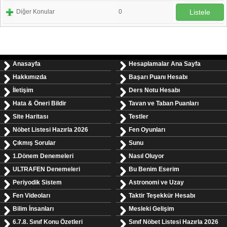
Diğer Konular
0
Listele
Anasayfa
Hesaplamalar Ana Sayfa
Hakkımızda
Başarı Puanı Hesabı
İletişim
Ders Notu Hesabı
Hata & Öneri Bildir
Tavan ve Taban Puanları
Site Haritası
Testler
Nöbet Listesi Hazırla 2026
Fen Oyunları
Çıkmış Sorular
Sunu
1.Dönem Denemeleri
Nasıl Oluyor
ULTRAFEN Denemeleri
Bu Benim Eserim
Periyodik Sistem
Astronomi ve Uzay
Fen Videoları
Taktir Teşekkür Hesabı
Bilim İnsanları
Mesleki Gelişim
6.7.8. Sınıf Konu Özetleri
Sınıf Nöbet Listesi Hazırla 2026