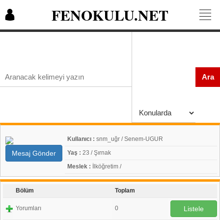
FENOKULU.NET
Ara
Kullanıcı :
snm_uğr / Senem-UGUR
Mesaj Gönder
Yaş :
23 / Şırnak
Meslek :
İlköğretim /
Bölüm
Toplam
Yorumları
0
Listele