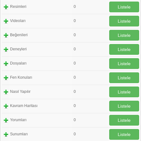
Resimleri
0
Listele
Videoları
0
Listele
Beğenileri
0
Listele
Deneyleri
0
Listele
Dosyaları
0
Listele
Fen Konuları
0
Listele
Nasıl Yapılır
0
Listele
Kavram Haritası
0
Listele
Yorumları
0
Listele
Sunumları
0
Listele