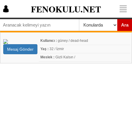
FENOKULU.NET
Ara
Kullanıcı :
güney / dead-head
Mesaj Gönder
Yaş :
32 / İzmir
Meslek :
Gizli Kalsın /