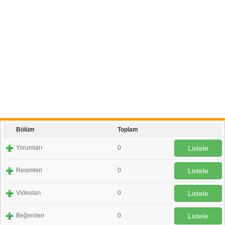
Bölüm
Toplam
Yorumları
0
Listele
Resimleri
0
Listele
Videoları
0
Listele
Beğenileri
0
Listele