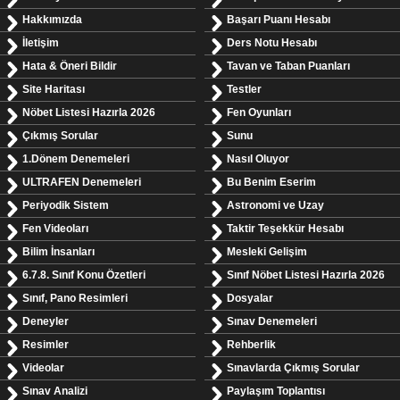
Hakkımızda
Başarı Puanı Hesabı
İletişim
Ders Notu Hesabı
Hata & Öneri Bildir
Tavan ve Taban Puanları
Site Haritası
Testler
Nöbet Listesi Hazırla 2026
Fen Oyunları
Çıkmış Sorular
Sunu
1.Dönem Denemeleri
Nasıl Oluyor
ULTRAFEN Denemeleri
Bu Benim Eserim
Periyodik Sistem
Astronomi ve Uzay
Fen Videoları
Taktir Teşekkür Hesabı
Bilim İnsanları
Mesleki Gelişim
6.7.8. Sınıf Konu Özetleri
Sınıf Nöbet Listesi Hazırla 2026
Sınıf, Pano Resimleri
Dosyalar
Deneyler
Sınav Denemeleri
Resimler
Rehberlik
Videolar
Sınavlarda Çıkmış Sorular
Sınav Analizi
Paylaşım Toplantısı