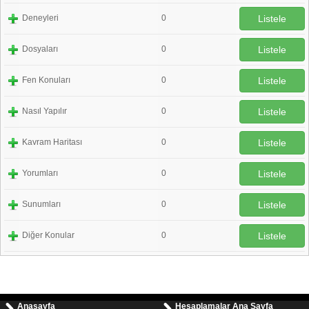
Deneyleri
0
Listele
Dosyaları
0
Listele
Fen Konuları
0
Listele
Nasıl Yapılır
0
Listele
Kavram Haritası
0
Listele
Yorumları
0
Listele
Sunumları
0
Listele
Diğer Konular
0
Listele
Anasayfa
Hesaplamalar Ana Sayfa