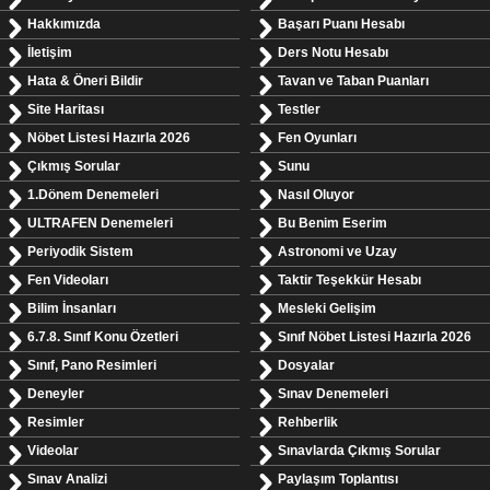
Hakkımızda
Başarı Puanı Hesabı
İletişim
Ders Notu Hesabı
Hata & Öneri Bildir
Tavan ve Taban Puanları
Site Haritası
Testler
Nöbet Listesi Hazırla 2026
Fen Oyunları
Çıkmış Sorular
Sunu
1.Dönem Denemeleri
Nasıl Oluyor
ULTRAFEN Denemeleri
Bu Benim Eserim
Periyodik Sistem
Astronomi ve Uzay
Fen Videoları
Taktir Teşekkür Hesabı
Bilim İnsanları
Mesleki Gelişim
6.7.8. Sınıf Konu Özetleri
Sınıf Nöbet Listesi Hazırla 2026
Sınıf, Pano Resimleri
Dosyalar
Deneyler
Sınav Denemeleri
Resimler
Rehberlik
Videolar
Sınavlarda Çıkmış Sorular
Sınav Analizi
Paylaşım Toplantısı