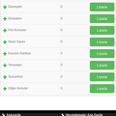
Deneyleri
0
Listele
Dosyaları
0
Listele
Fen Konuları
0
Listele
Nasıl Yapılır
0
Listele
Kavram Haritası
0
Listele
Yorumları
0
Listele
Sunumları
0
Listele
Diğer Konular
0
Listele
Anasayfa
Hesaplamalar Ana Sayfa