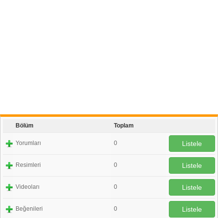
Bölüm
Toplam
Yorumları
0
Listele
Resimleri
0
Listele
Videoları
0
Listele
Beğenileri
0
Listele