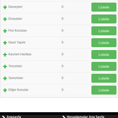
Deneyleri
0
Listele
Dosyaları
0
Listele
Fen Konuları
0
Listele
Nasıl Yapılır
0
Listele
Kavram Haritası
0
Listele
Yorumları
0
Listele
Sunumları
0
Listele
Diğer Konular
0
Listele
Anasayfa
Hesaplamalar Ana Sayfa