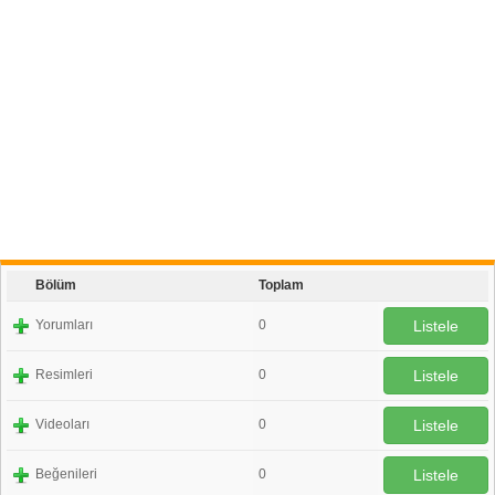
Bölüm
Toplam
Yorumları
0
Listele
Resimleri
0
Listele
Videoları
0
Listele
Beğenileri
0
Listele