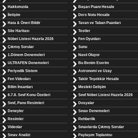
Hakkımızda
Başarı Puanı Hesabı
İletişim
Ders Notu Hesabı
Hata & Öneri Bildir
Tavan ve Taban Puanları
Site Haritası
Testler
Nöbet Listesi Hazırla 2026
Fen Oyunları
Çıkmış Sorular
Sunu
1.Dönem Denemeleri
Nasıl Oluyor
ULTRAFEN Denemeleri
Bu Benim Eserim
Periyodik Sistem
Astronomi ve Uzay
Fen Videoları
Taktir Teşekkür Hesabı
Bilim İnsanları
Mesleki Gelişim
6.7.8. Sınıf Konu Özetleri
Sınıf Nöbet Listesi Hazırla 2026
Sınıf, Pano Resimleri
Dosyalar
Deneyler
Sınav Denemeleri
Resimler
Rehberlik
Videolar
Sınavlarda Çıkmış Sorular
Sınav Analizi
Paylaşım Toplantısı