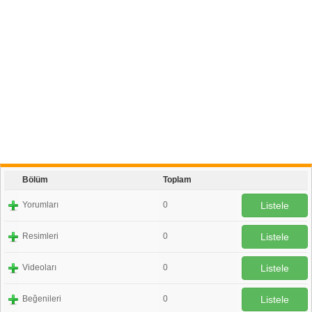
Bölüm
Toplam
Yorumları
0
Listele
Resimleri
0
Listele
Videoları
0
Listele
Beğenileri
0
Listele