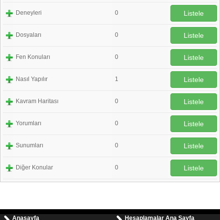
Deneyleri
0
Listele
Dosyaları
0
Listele
Fen Konuları
0
Listele
Nasıl Yapılır
1
Listele
Kavram Haritası
0
Listele
Yorumları
0
Listele
Sunumları
0
Listele
Diğer Konular
0
Listele
Anasayfa
Hesaplamalar Ana Sayfa