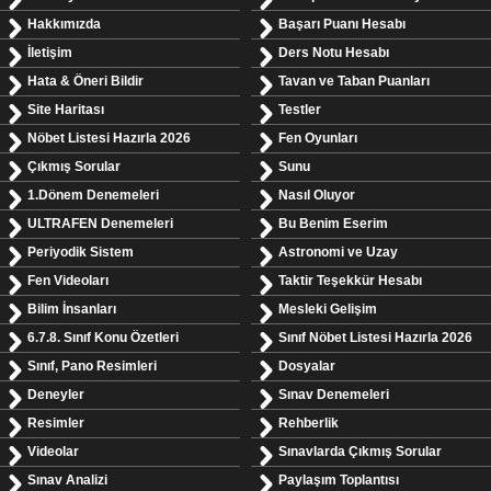
Hakkımızda
Başarı Puanı Hesabı
İletişim
Ders Notu Hesabı
Hata & Öneri Bildir
Tavan ve Taban Puanları
Site Haritası
Testler
Nöbet Listesi Hazırla 2026
Fen Oyunları
Çıkmış Sorular
Sunu
1.Dönem Denemeleri
Nasıl Oluyor
ULTRAFEN Denemeleri
Bu Benim Eserim
Periyodik Sistem
Astronomi ve Uzay
Fen Videoları
Taktir Teşekkür Hesabı
Bilim İnsanları
Mesleki Gelişim
6.7.8. Sınıf Konu Özetleri
Sınıf Nöbet Listesi Hazırla 2026
Sınıf, Pano Resimleri
Dosyalar
Deneyler
Sınav Denemeleri
Resimler
Rehberlik
Videolar
Sınavlarda Çıkmış Sorular
Sınav Analizi
Paylaşım Toplantısı