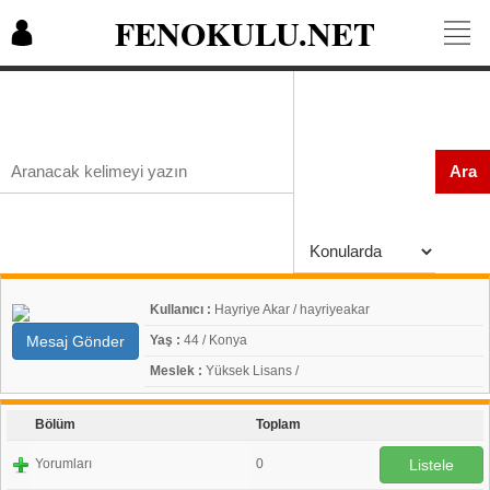
FENOKULU.NET
Ara
Kullanıcı :
Hayriye Akar / hayriyeakar
Mesaj Gönder
Yaş :
44 / Konya
Meslek :
Yüksek Lisans /
Bölüm
Toplam
Yorumları
0
Listele