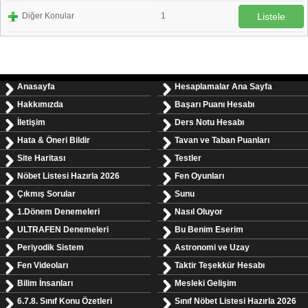
Diğer Konular
1
Listele
Anasayfa
Hesaplamalar Ana Sayfa
Hakkımızda
Başarı Puanı Hesabı
İletişim
Ders Notu Hesabı
Hata & Öneri Bildir
Tavan ve Taban Puanları
Site Haritası
Testler
Nöbet Listesi Hazırla 2026
Fen Oyunları
Çıkmış Sorular
Sunu
1.Dönem Denemeleri
Nasıl Oluyor
ULTRAFEN Denemeleri
Bu Benim Eserim
Periyodik Sistem
Astronomi ve Uzay
Fen Videoları
Taktir Teşekkür Hesabı
Bilim İnsanları
Mesleki Gelişim
6.7.8. Sınıf Konu Özetleri
Sınıf Nöbet Listesi Hazırla 2026