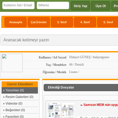
Giriş Yap
Üye Ol
Pr
Anasayfa
Çal.Gönder
3. Sınıf
4. Sınıf
5. Sınıf
Hidayet GÜNEŞ / hidayetgunes
Kullanıcı / Ad Soyad
66 / Denizli
Yaş / Memleket
Lisans /
Öğrenim / Meslek
Üyenin Ekledikleri
Eklediği Dosyalar
» Yorumları (0)
» Resim Galerileri (0)
» Videolar (0)
Samsun MEM nün uygula
» Beğenileri (0)
» Favorileri (0)