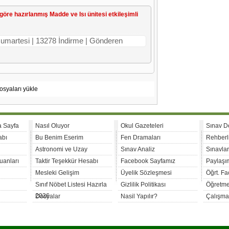
 göre hazırlanmış Madde ve Isı ünitesi etkileşimli
 Cumartesi | 13278 İndirme | Gönderen
osyaları yükle
a Sayfa
Nasıl Oluyor
Okul Gazeteleri
Sınav D
abı
Bu Benim Eserim
Fen Dramaları
Rehberl
Astronomi ve Uzay
Sınav Analiz
Sınavla
uanları
Taktir Teşekkür Hesabı
Facebook Sayfamız
Paylaşım
Mesleki Gelişim
Üyelik Sözleşmesi
Öğrt. F
Sınıf Nöbet Listesi Hazırla
Gizlilik Politikası
Öğretme
2026
Dosyalar
Nasil Yapılır?
Çalışma