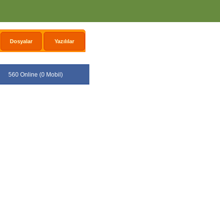
Dosyalar
Yazılılar
560 Online (0 Mobil)