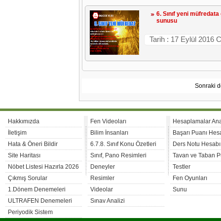
6. Sınıf yeni müfredata
sunusu
Tarih : 17 Eylül 2016
Sonraki d
Hakkımızda
Fen Videoları
Hesaplamalar An
İletişim
Bilim İnsanları
Başarı Puanı Hes
Hata & Öneri Bildir
6.7.8. Sınıf Konu Özetleri
Ders Notu Hesabı
Site Haritası
Sınıf, Pano Resimleri
Tavan ve Taban P
Nöbet Listesi Hazırla 2026
Deneyler
Testler
Çıkmış Sorular
Resimler
Fen Oyunları
1.Dönem Denemeleri
Videolar
Sunu
ULTRAFEN Denemeleri
Sınav Analizi
Periyodik Sistem