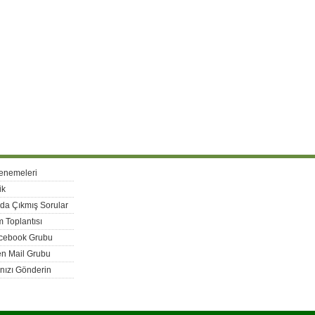
enemeleri
ik
rda Çıkmış Sorular
 Toplantısı
acebook Grubu
n Mail Grubu
nızı Gönderin