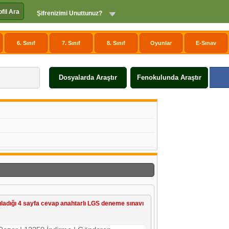
ofil Ara
Şifrenizimi Unuttunuz?
6. Sınıf
7. Sınıf
8. Sınıf
Oyunlar
E-Sınav
Dosyalarda Araştır
Fenokulunda Araştır
dığı 4 sayfa cevap anahtarlı LGS deneme sınavı