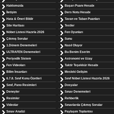
Hakkımızda
Başarı Puanı Hesabı
İletişim
Ders Notu Hesabı
Hata & Öneri Bildir
Tavan ve Taban Puanları
Site Haritası
Testler
Nöbet Listesi Hazırla 2026
Fen Oyunları
Çıkmış Sorular
Sunu
1.Dönem Denemeleri
Nasıl Oluyor
ULTRAFEN Denemeleri
Bu Benim Eserim
Periyodik Sistem
Astronomi ve Uzay
Fen Videoları
Taktir Teşekkür Hesabı
Bilim İnsanları
Mesleki Gelişim
6.7.8. Sınıf Konu Özetleri
Sınıf Nöbet Listesi Hazırla 2026
Sınıf, Pano Resimleri
Dosyalar
Deneyler
Sınav Denemeleri
Resimler
Rehberlik
Videolar
Sınavlarda Çıkmış Sorular
Sınav Analizi
Paylaşım Toplantısı