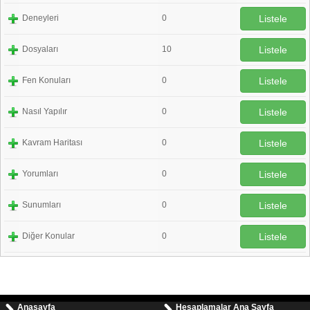
Deneyleri
0
Listele
Dosyaları
10
Listele
Fen Konuları
0
Listele
Nasıl Yapılır
0
Listele
Kavram Haritası
0
Listele
Yorumları
0
Listele
Sunumları
0
Listele
Diğer Konular
0
Listele
Anasayfa
Hesaplamalar Ana Sayfa