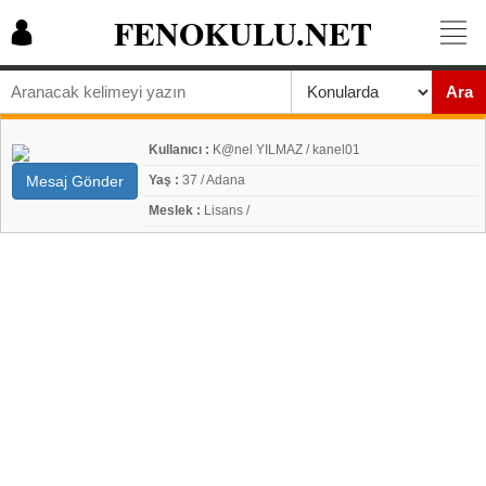
FENOKULU.NET
Ara
Kullanıcı :
K@nel YILMAZ / kanel01
Mesaj Gönder
Yaş :
37 / Adana
Meslek :
Lisans /