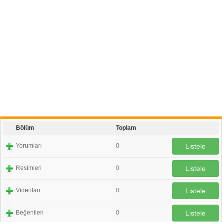
Bölüm
Toplam
Yorumları
0
Listele
Resimleri
0
Listele
Videoları
0
Listele
Beğenileri
0
Listele