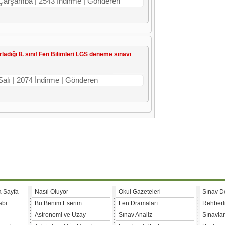
 Çarşamba | 2543 İndirme | Gönderen
adığı 8. sınıf Fen Bilimleri LGS deneme sınavı
Salı | 2074 İndirme | Gönderen
a Sayfa
Nasıl Oluyor
Okul Gazeteleri
Sınav D
abı
Bu Benim Eserim
Fen Dramaları
Rehberl
Astronomi ve Uzay
Sınav Analiz
Sınavla