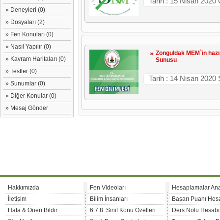
Tarih : 15 Nisan 2020
» Deneyleri (0)
» Dosyaları (2)
» Fen Konuları (0)
» Nasıl Yapılır (0)
Zonguldak MEM`in hazırl
» Kavram Haritaları (0)
Sunusu
» Testler (0)
Tarih : 14 Nisan 2020 
» Sunumlar (0)
» Diğer Konular (0)
» Mesaj Gönder
Hakkımızda
Fen Videoları
Hesaplamalar An
İletişim
Bilim İnsanları
Başarı Puanı Hes
Hata & Öneri Bildir
6.7.8. Sınıf Konu Özetleri
Ders Notu Hesabı