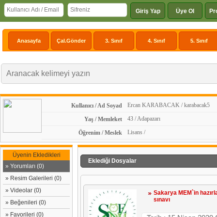
Giriş Yap
Üye Ol
Pr
Anasayfa
Çal.Gönder
3. Sınıf
4. Sınıf
5. Sınıf
Ercan KARABACAK / karabacak5
Kullanıcı / Ad Soyad
43 / Adapazarı
Yaş / Memleket
Lisans /
Öğrenim / Meslek
Üyenin Ekledikleri
Eklediği Dosyalar
» Yorumları (0)
» Resim Galerileri (0)
» Videolar (0)
Sakarya MEM`in hazırla
sınavı
» Beğenileri (0)
» Favorileri (0)