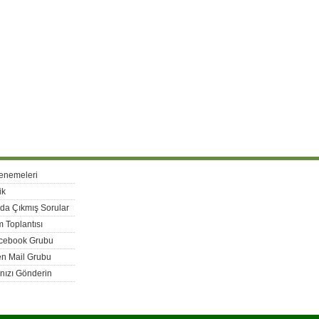
enemeleri
ik
rda Çıkmış Sorular
 Toplantısı
acebook Grubu
n Mail Grubu
nızı Gönderin