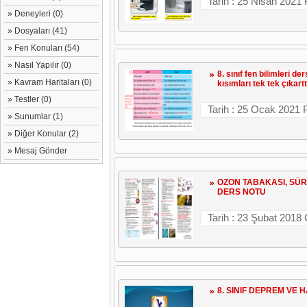
Tarih : 25 Nisan 2021
» Deneyleri (0)
» Dosyaları (41)
» Fen Konuları (54)
» Nasıl Yapılır (0)
8. sınıf fen bilimleri d
» Kavram Haritaları (0)
kısımları tek tek çıkartt
» Testler (0)
Tarih : 25 Ocak 2021 
» Sunumlar (1)
» Diğer Konular (2)
» Mesaj Gönder
OZON TABAKASI, SÜR
DERS NOTU
Tarih : 23 Şubat 2018
8. SINIF DEPREM VE 