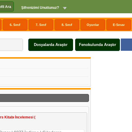
ofil Ara
Şifrenizimi Unuttunuz?
6. Sınıf
7. Sınıf
8. Sınıf
Oyunlar
E-Sınav
Dosyalarda Araştır
Fenokulunda Araştır
ers Kitabı İncelemesi (