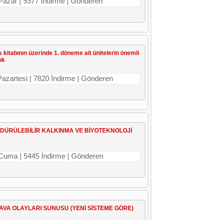
 Pazar | 9377 İndirme | Gönderen
ers kitabının üzerinde 1. döneme ait ünitelerin önemli
ık
Pazartesi | 7820 İndirme | Gönderen
DÜRÜLEBİLİR KALKINMA VE BİYOTEKNOLOJİ
 Cuma | 5445 İndirme | Gönderen
HAVA OLAYLARI SUNUSU (YENİ SİSTEME GÖRE)