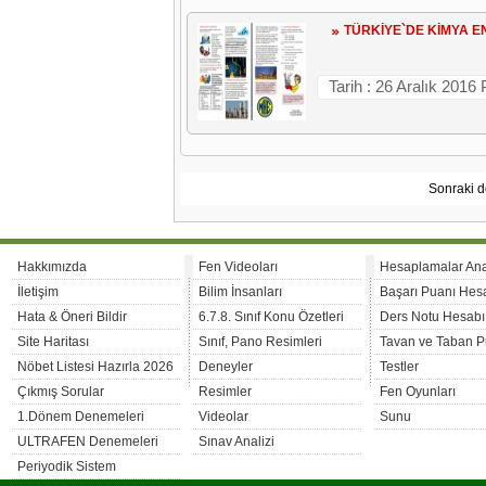
TÜRKİYE`DE KİMYA E
Tarih : 26 Aralık 2016
Sonraki d
Hakkımızda
Fen Videoları
Hesaplamalar An
İletişim
Bilim İnsanları
Başarı Puanı Hes
Hata & Öneri Bildir
6.7.8. Sınıf Konu Özetleri
Ders Notu Hesabı
Site Haritası
Sınıf, Pano Resimleri
Tavan ve Taban P
Nöbet Listesi Hazırla 2026
Deneyler
Testler
Çıkmış Sorular
Resimler
Fen Oyunları
1.Dönem Denemeleri
Videolar
Sunu
ULTRAFEN Denemeleri
Sınav Analizi
Periyodik Sistem