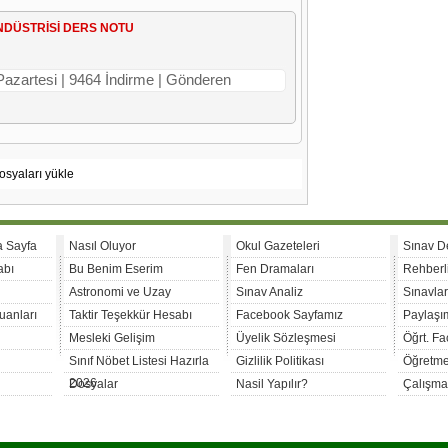
NDÜSTRİSİ DERS NOTU
 Pazartesi | 9464 İndirme | Gönderen
osyaları yükle
a Sayfa
Nasıl Oluyor
Okul Gazeteleri
Sınav D
abı
Bu Benim Eserim
Fen Dramaları
Rehberl
Astronomi ve Uzay
Sınav Analiz
Sınavla
uanları
Taktir Teşekkür Hesabı
Facebook Sayfamız
Paylaşım
Mesleki Gelişim
Üyelik Sözleşmesi
Öğrt. F
Sınıf Nöbet Listesi Hazırla
Gizlilik Politikası
Öğretme
2026
Dosyalar
Nasil Yapılır?
Çalışma