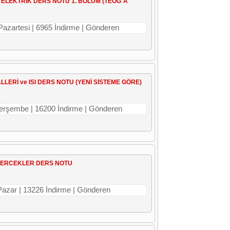
A ELEKTRİK DERS NOTU 1. BÖLÜM (TEOG`A
 Pazartesi | 6965 İndirme | Gönderen
ALLERİ ve ISI DERS NOTU (YENİ SİSTEME GÖRE)
Perşembe | 16200 İndirme | Gönderen
E MERCEKLER DERS NOTU
Pazar | 13226 İndirme | Gönderen