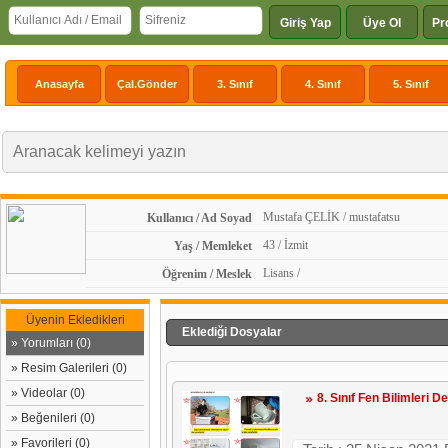
Giriş Yap
Üye Ol
Pr
Anasayfa
Çal.Gönder
3. Sınıf
4. Sınıf
5. Sınıf
Mustafa ÇELİK / mustafatsu
Kullanıcı / Ad Soyad
43 / İzmit
Yaş / Memleket
Lisans /
Öğrenim / Meslek
Üyenin Ekledikleri
Eklediği Dosyalar
» Yorumları (0)
» Resim Galerileri (0)
» Videolar (0)
8. Sınıf Fen Bilimleri D
» Beğenileri (0)
» Favorileri (0)