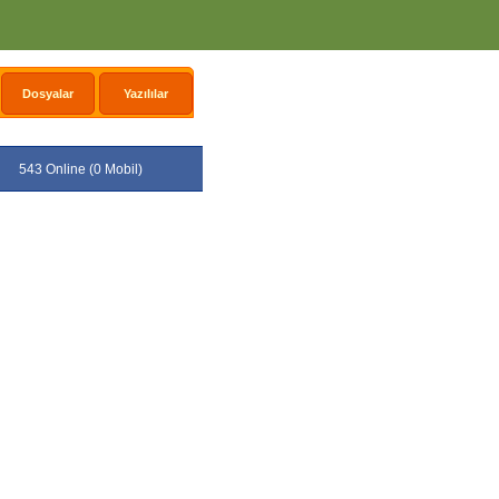
Dosyalar
Yazılılar
543 Online (0 Mobil)