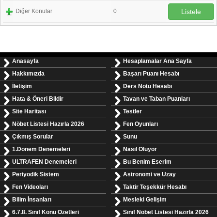
Diğer Konular
0
Listele
Anasayfa
Hesaplamalar Ana Sayfa
Hakkımızda
Başarı Puanı Hesabı
İletişim
Ders Notu Hesabı
Hata & Öneri Bildir
Tavan ve Taban Puanları
Site Haritası
Testler
Nöbet Listesi Hazırla 2026
Fen Oyunları
Çıkmış Sorular
Sunu
1.Dönem Denemeleri
Nasıl Oluyor
ULTRAFEN Denemeleri
Bu Benim Eserim
Periyodik Sistem
Astronomi ve Uzay
Fen Videoları
Taktir Teşekkür Hesabı
Bilim İnsanları
Mesleki Gelişim
6.7.8. Sınıf Konu Özetleri
Sınıf Nöbet Listesi Hazırla 2026