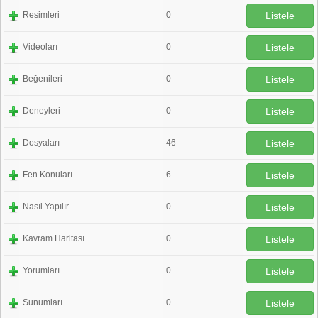
Resimleri
0
Listele
Videoları
0
Listele
Beğenileri
0
Listele
Deneyleri
0
Listele
Dosyaları
46
Listele
Fen Konuları
6
Listele
Nasıl Yapılır
0
Listele
Kavram Haritası
0
Listele
Yorumları
0
Listele
Sunumları
0
Listele