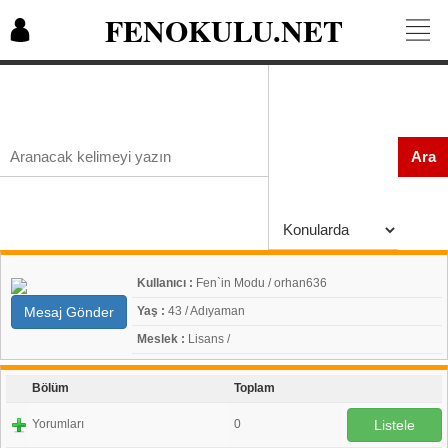
FENOKULU.NET
Ara
Kullanıcı :
Fen`in Modu / orhan636
Mesaj Gönder
Yaş :
43 / Adıyaman
Meslek :
Lisans /
Bölüm
Toplam
Yorumları
0
Listele