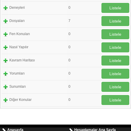
Deneyleri
0
Listele
Dosyaları
7
Listele
Fen Konuları
0
Listele
Nasıl Yapılır
0
Listele
Kavram Haritası
0
Listele
Yorumları
0
Listele
Sunumları
0
Listele
Diğer Konular
0
Listele
Anasayfa
Hesaplamalar Ana Sayfa