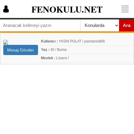
FENOKULU.NET
Ara
Kullanıcı :
YASiN POLAT / yasinpolat06
Mesaj Gönder
Yaş :
40 / Bursa
Meslek :
Lisans /