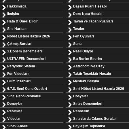
Hakkımızda
Başarı Puanı Hesabı
İletişim
Ders Notu Hesabı
Hata & Öneri Bildir
Tavan ve Taban Puanları
Site Haritası
Testler
Nöbet Listesi Hazırla 2026
Fen Oyunları
Çıkmış Sorular
Sunu
1.Dönem Denemeleri
Nasıl Oluyor
ULTRAFEN Denemeleri
Bu Benim Eserim
Periyodik Sistem
Astronomi ve Uzay
Fen Videoları
Taktir Teşekkür Hesabı
Bilim İnsanları
Mesleki Gelişim
6.7.8. Sınıf Konu Özetleri
Sınıf Nöbet Listesi Hazırla 2026
Sınıf, Pano Resimleri
Dosyalar
Deneyler
Sınav Denemeleri
Resimler
Rehberlik
Videolar
Sınavlarda Çıkmış Sorular
Sınav Analizi
Paylaşım Toplantısı