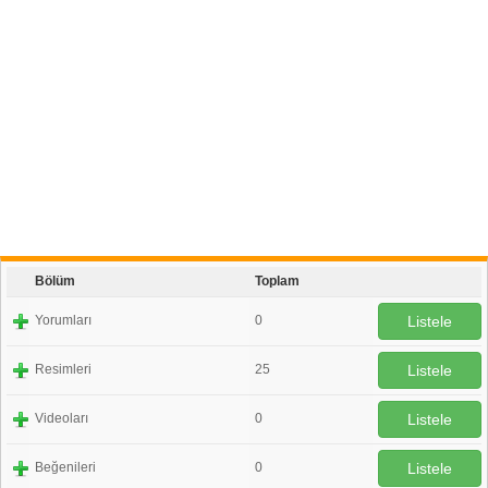
Bölüm
Toplam
Yorumları
0
Listele
Resimleri
25
Listele
Videoları
0
Listele
Beğenileri
0
Listele