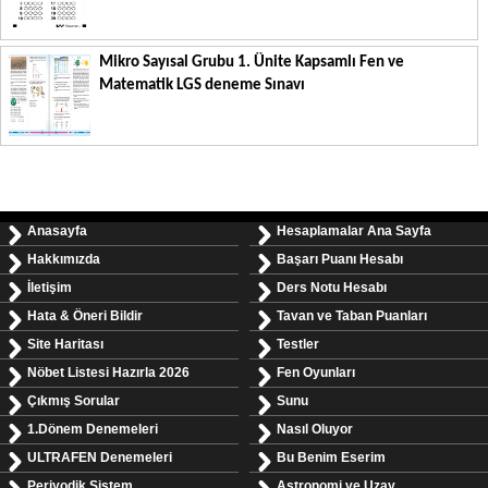
Mikro Sayısal Grubu 1. Ünite Kapsamlı Fen ve
Matematik LGS deneme Sınavı
Anasayfa
Hesaplamalar Ana Sayfa
Hakkımızda
Başarı Puanı Hesabı
İletişim
Ders Notu Hesabı
Hata & Öneri Bildir
Tavan ve Taban Puanları
Site Haritası
Testler
Nöbet Listesi Hazırla 2026
Fen Oyunları
Çıkmış Sorular
Sunu
1.Dönem Denemeleri
Nasıl Oluyor
ULTRAFEN Denemeleri
Bu Benim Eserim
Periyodik Sistem
Astronomi ve Uzay