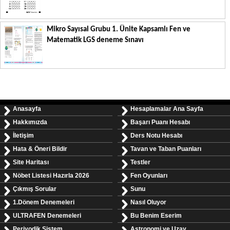
Mikro Sayısal Grubu 1. Ünite Kapsamlı Fen ve
Matematik LGS deneme Sınavı
Anasayfa
Hesaplamalar Ana Sayfa
Hakkımızda
Başarı Puanı Hesabı
İletişim
Ders Notu Hesabı
Hata & Öneri Bildir
Tavan ve Taban Puanları
Site Haritası
Testler
Nöbet Listesi Hazırla 2026
Fen Oyunları
Çıkmış Sorular
Sunu
1.Dönem Denemeleri
Nasıl Oluyor
ULTRAFEN Denemeleri
Bu Benim Eserim
Periyodik Sistem
Astronomi ve Uzay