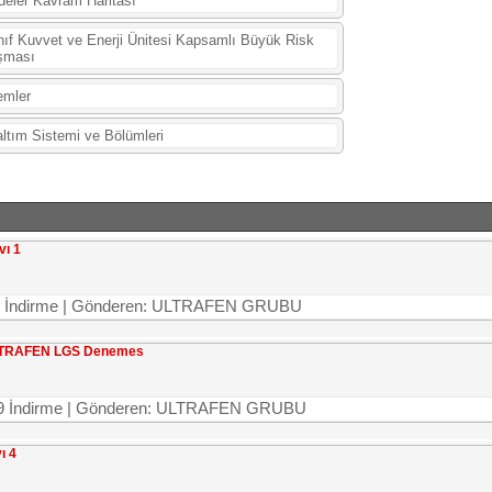
eler Kavram Haritası
nıf Kuvvet ve Enerji Ünitesi Kapsamlı Büyük Risk
şması
emler
ltım Sistemi ve Bölümleri
vı 1
4852 İndirme | Gönderen: ULTRAFEN GRUBU
. ULTRAFEN LGS Denemes
7209 İndirme | Gönderen: ULTRAFEN GRUBU
ı 4