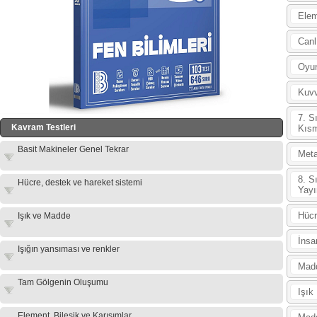
Elem
Canl
Oyu
Kuv
7. S
Kavram Testleri
Kıs
Basit Makineler Genel Tekrar
Meta
8. S
Hücre, destek ve hareket sistemi
Yayı
Hücr
Işık ve Madde
İnsa
Işığın yansıması ve renkler
Madd
Tam Gölgenin Oluşumu
Işık
Element, Bileşik ve Karışımlar