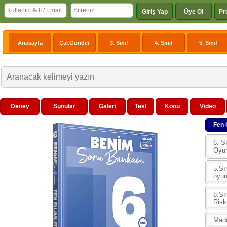
Giriş Yap
Üye Ol
Pr
Anasayfa
Çal.Gönder
3. Sınıf
4. Sınıf
5. Sınıf
Deney
Sunular
Galeri
Test
Konu
Video
Fen 
6. S
Oyu
5.Sı
oyu
8.Sı
Risk
Madd