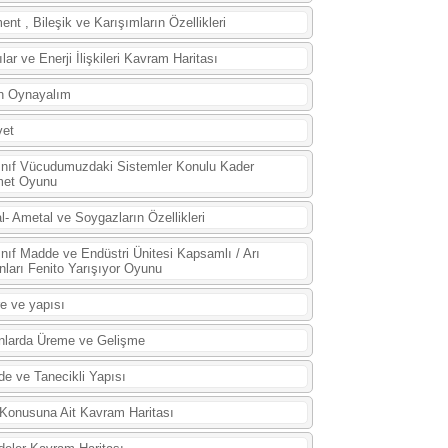
ent , Bileşik ve Karışımların Özellikleri
ılar ve Enerji İlişkileri Kavram Haritası
n Oynayalım
vet
ınıf Vücudumuzdaki Sistemler Konulu Kader
met Oyunu
l- Ametal ve Soygazların Özellikleri
ınıf Madde ve Endüstri Ünitesi Kapsamlı / Arı
nları Fenito Yarışıyor Oyunu
e ve yapısı
nlarda Üreme ve Gelişme
e ve Tanecikli Yapısı
 Konusuna Ait Kavram Haritası