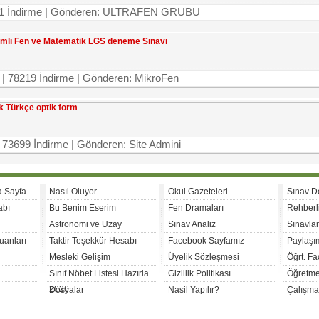
3761 İndirme | Gönderen: ULTRAFEN GRUBU
amlı Fen ve Matematik LGS deneme Sınavı
 | 78219 İndirme | Gönderen: MikroFen
uk Türkçe optik form
 73699 İndirme | Gönderen: Site Admini
a Sayfa
Nasıl Oluyor
Okul Gazeteleri
Sınav D
abı
Bu Benim Eserim
Fen Dramaları
Rehberl
Astronomi ve Uzay
Sınav Analiz
Sınavla
uanları
Taktir Teşekkür Hesabı
Facebook Sayfamız
Paylaşım
Mesleki Gelişim
Üyelik Sözleşmesi
Öğrt. F
Sınıf Nöbet Listesi Hazırla
Gizlilik Politikası
Öğretme
2026
Dosyalar
Nasil Yapılır?
Çalışma