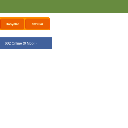
Dosyalar
Yazılılar
602 Online (0 Mobil)