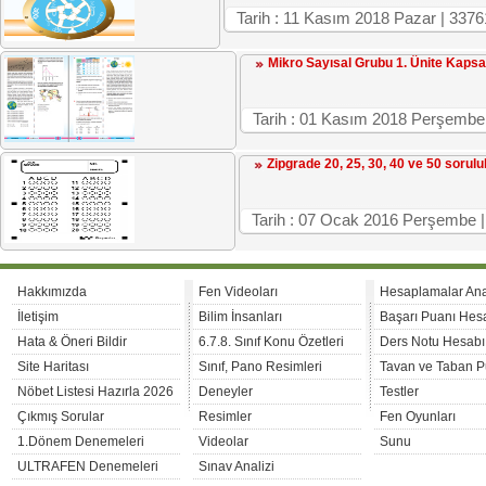
Tarih : 11 Kasım 2018 Pazar | 3
Mikro Sayısal Grubu 1. Ünite Kaps
Tarih : 01 Kasım 2018 Perşembe
Zipgrade 20, 25, 30, 40 ve 50 sorul
Tarih : 07 Ocak 2016 Perşembe |
Hakkımızda
Fen Videoları
Hesaplamalar An
İletişim
Bilim İnsanları
Başarı Puanı Hes
Hata & Öneri Bildir
6.7.8. Sınıf Konu Özetleri
Ders Notu Hesabı
Site Haritası
Sınıf, Pano Resimleri
Tavan ve Taban P
Nöbet Listesi Hazırla 2026
Deneyler
Testler
Çıkmış Sorular
Resimler
Fen Oyunları
1.Dönem Denemeleri
Videolar
Sunu
ULTRAFEN Denemeleri
Sınav Analizi