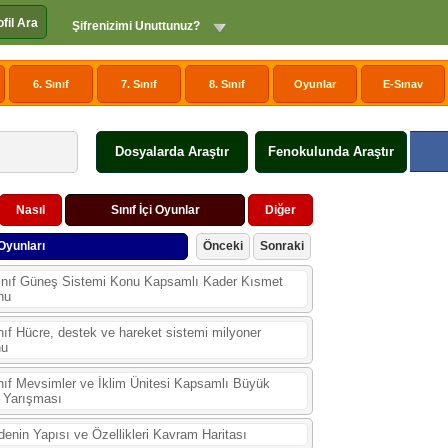
ofil Ara
Şifrenizimi Unuttunuz?
6. Sınıf
7. Sınıf
8. Sınıf
Oyunlar
E-Sınav
Dosyalarda Araştır
Fenokulunda Araştır
Nasıl
Sınıf İçi Oyunlar
Diğer
Oyunları
Önceki
Sonraki
ınıf Güneş Sistemi Konu Kapsamlı Kader Kısmet
nu
nıf Hücre, destek ve hareket sistemi milyoner
nu
nıf Mevsimler ve İklim Ünitesi Kapsamlı Büyük
 Yarışması
enin Yapısı ve Özellikleri Kavram Haritası