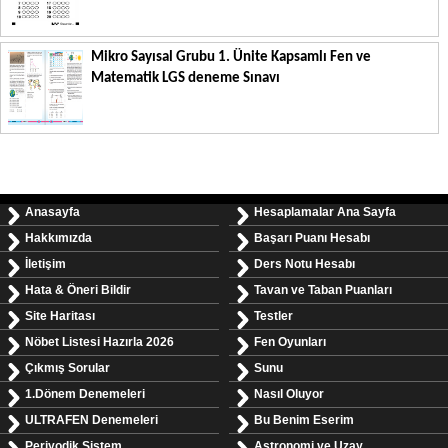
Mikro Sayısal Grubu 1. Ünite Kapsamlı Fen ve
Matematik LGS deneme Sınavı
Anasayfa
Hesaplamalar Ana Sayfa
Hakkımızda
Başarı Puanı Hesabı
İletişim
Ders Notu Hesabı
Hata & Öneri Bildir
Tavan ve Taban Puanları
Site Haritası
Testler
Nöbet Listesi Hazırla 2026
Fen Oyunları
Çıkmış Sorular
Sunu
1.Dönem Denemeleri
Nasıl Oluyor
ULTRAFEN Denemeleri
Bu Benim Eserim
Periyodik Sistem
Astronomi ve Uzay