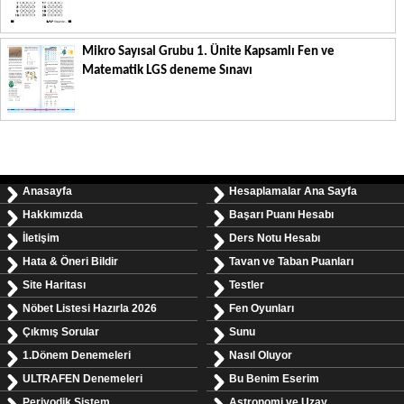
Mikro Sayısal Grubu 1. Ünite Kapsamlı Fen ve
Matematik LGS deneme Sınavı
Anasayfa
Hesaplamalar Ana Sayfa
Hakkımızda
Başarı Puanı Hesabı
İletişim
Ders Notu Hesabı
Hata & Öneri Bildir
Tavan ve Taban Puanları
Site Haritası
Testler
Nöbet Listesi Hazırla 2026
Fen Oyunları
Çıkmış Sorular
Sunu
1.Dönem Denemeleri
Nasıl Oluyor
ULTRAFEN Denemeleri
Bu Benim Eserim
Periyodik Sistem
Astronomi ve Uzay