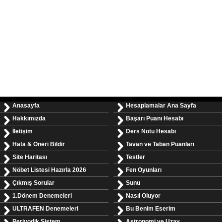
Anasayfa
Hesaplamalar Ana Sayfa
Hakkımızda
Başarı Puanı Hesabı
İletişim
Ders Notu Hesabı
Hata & Öneri Bildir
Tavan ve Taban Puanları
Site Haritası
Testler
Nöbet Listesi Hazırla 2026
Fen Oyunları
Çıkmış Sorular
Sunu
1.Dönem Denemeleri
Nasıl Oluyor
ULTRAFEN Denemeleri
Bu Benim Eserim
Periyodik Sistem
Astronomi ve Uzay