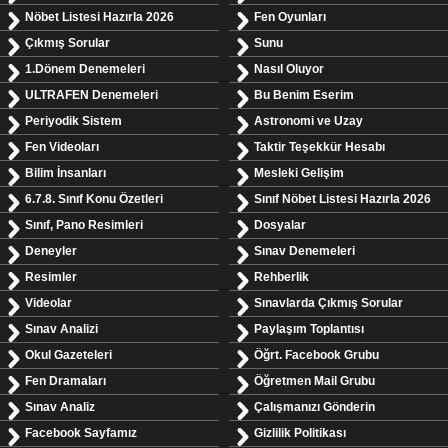
Nöbet Listesi Hazırla 2026
Fen Oyunları
Çıkmış Sorular
Sunu
1.Dönem Denemeleri
Nasıl Oluyor
ULTRAFEN Denemeleri
Bu Benim Eserim
Periyodik Sistem
Astronomi ve Uzay
Fen Videoları
Taktir Teşekkür Hesabı
Bilim İnsanları
Mesleki Gelişim
6.7.8. Sınıf Konu Özetleri
Sınıf Nöbet Listesi Hazırla 2026
Sınıf, Pano Resimleri
Dosyalar
Deneyler
Sınav Denemeleri
Resimler
Rehberlik
Videolar
Sınavlarda Çıkmış Sorular
Sınav Analizi
Paylaşım Toplantısı
Okul Gazeteleri
Öğrt. Facebook Grubu
Fen Dramaları
Öğretmen Mail Grubu
Sınav Analiz
Çalışmanızı Gönderin
Facebook Sayfamız
Gizlilik Politikası