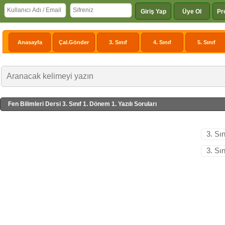
Giriş Yap
Üye Ol
Pr
Anasayfa
Çal.Gönder
3. Sınıf
4. Sınıf
5. Sınıf
Fen Bilimleri Dersi 3. Sınıf 1. Dönem 1. Yazılı Soruları
3. Sı
3. Sı