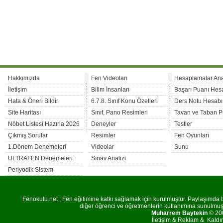
Hakkımızda
Fen Videoları
Hesaplamalar An
İletişim
Bilim İnsanları
Başarı Puanı Hes
Hata & Öneri Bildir
6.7.8. Sınıf Konu Özetleri
Ders Notu Hesabı
Site Haritası
Sınıf, Pano Resimleri
Tavan ve Taban P
Nöbet Listesi Hazırla 2026
Deneyler
Testler
Çıkmış Sorular
Resimler
Fen Oyunları
1.Dönem Denemeleri
Videolar
Sunu
ULTRAFEN Denemeleri
Sınav Analizi
Periyodik Sistem
Fenokulu.net , Fen eğitimine katkı sağlamak için kurulmuştur. Paylaşımda bu
diğer öğrenci ve öğretmenlerin kullanımına sunulmuştu
Muharrem Baytekin
© 200
İletişim
&
Reklam
&
Kaldı