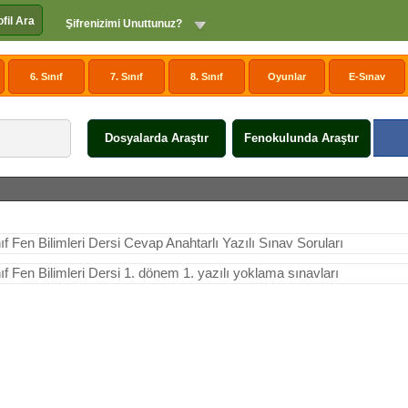
ofil Ara
Şifrenizimi Unuttunuz?
6. Sınıf
7. Sınıf
8. Sınıf
Oyunlar
E-Sınav
Dosyalarda Araştır
Fenokulunda Araştır
nıf Fen Bilimleri Dersi Cevap Anahtarlı Yazılı Sınav Soruları
nıf Fen Bilimleri Dersi 1. dönem 1. yazılı yoklama sınavları