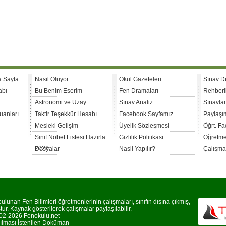
a Sayfa
Nasıl Oluyor
Okul Gazeteleri
Sınav D
abı
Bu Benim Eserim
Fen Dramaları
Rehberl
Astronomi ve Uzay
Sınav Analiz
Sınavla
uanları
Taktir Teşekkür Hesabı
Facebook Sayfamız
Paylaşım
Mesleki Gelişim
Üyelik Sözleşmesi
Öğrt. F
Sınıf Nöbet Listesi Hazırla
Gizlilik Politikası
Öğretme
2026
Dosyalar
Nasil Yapılır?
Çalışma
lunan Fen Bilimleri öğretmenlerinin çalışmaları, sınıfın dışına çıkmış,
r. Kaynak gösterilerek çalışmalar paylaşılabilir.
2-2026 Fenokulu.net
rılması İstenilen Doküman