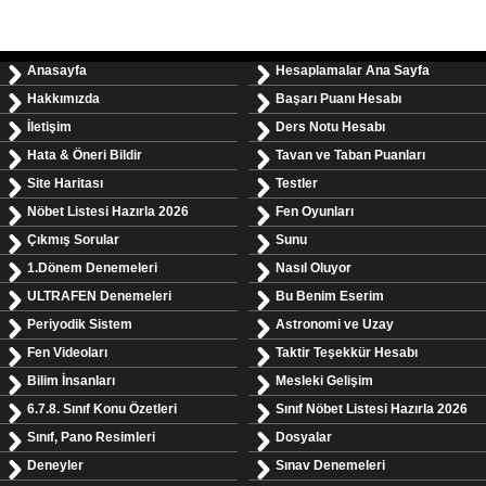
Anasayfa
Hesaplamalar Ana Sayfa
Hakkımızda
Başarı Puanı Hesabı
İletişim
Ders Notu Hesabı
Hata & Öneri Bildir
Tavan ve Taban Puanları
Site Haritası
Testler
Nöbet Listesi Hazırla 2026
Fen Oyunları
Çıkmış Sorular
Sunu
1.Dönem Denemeleri
Nasıl Oluyor
ULTRAFEN Denemeleri
Bu Benim Eserim
Periyodik Sistem
Astronomi ve Uzay
Fen Videoları
Taktir Teşekkür Hesabı
Bilim İnsanları
Mesleki Gelişim
6.7.8. Sınıf Konu Özetleri
Sınıf Nöbet Listesi Hazırla 2026
Sınıf, Pano Resimleri
Dosyalar
Deneyler
Sınav Denemeleri