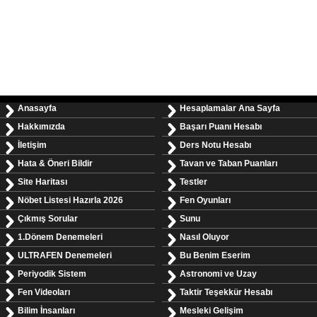
Anasayfa
Hesaplamalar Ana Sayfa
Hakkımızda
Başarı Puanı Hesabı
İletişim
Ders Notu Hesabı
Hata & Öneri Bildir
Tavan ve Taban Puanları
Site Haritası
Testler
Nöbet Listesi Hazırla 2026
Fen Oyunları
Çıkmış Sorular
Sunu
1.Dönem Denemeleri
Nasıl Oluyor
ULTRAFEN Denemeleri
Bu Benim Eserim
Periyodik Sistem
Astronomi ve Uzay
Fen Videoları
Taktir Teşekkür Hesabı
Bilim İnsanları
Mesleki Gelişim