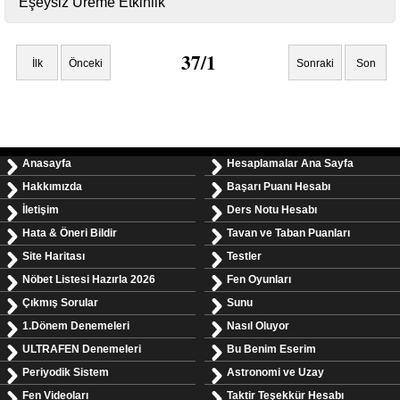
Eşeysiz Üreme Etkinlik
37/1
İlk
Önceki
Sonraki
Son
Anasayfa
Hesaplamalar Ana Sayfa
Hakkımızda
Başarı Puanı Hesabı
İletişim
Ders Notu Hesabı
Hata & Öneri Bildir
Tavan ve Taban Puanları
Site Haritası
Testler
Nöbet Listesi Hazırla 2026
Fen Oyunları
Çıkmış Sorular
Sunu
1.Dönem Denemeleri
Nasıl Oluyor
ULTRAFEN Denemeleri
Bu Benim Eserim
Periyodik Sistem
Astronomi ve Uzay
Fen Videoları
Taktir Teşekkür Hesabı