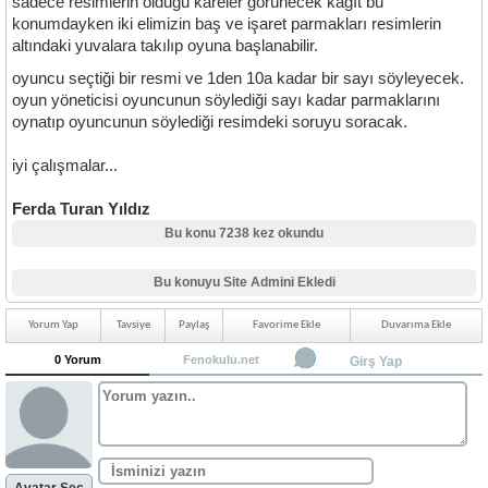
sadece resimlerin olduğu kareler görünecek kağıt bu
konumdayken iki elimizin baş ve işaret parmakları resimlerin
altındaki yuvalara takılıp oyuna başlanabilir.
oyuncu seçtiği bir resmi ve 1den 10a kadar bir sayı söyleyecek.
oyun yöneticisi oyuncunun söylediği sayı kadar parmaklarını
oynatıp oyuncunun söylediği resimdeki soruyu soracak.
iyi çalışmalar...
Ferda Turan Yıldız
Bu konu 7238 kez okundu
Bu konuyu Site Admini Ekledi
Yorum Yap
Tavsiye
Paylaş
Favorime Ekle
Duvarıma Ekle
0 Yorum
Fenokulu.net
Girş Yap