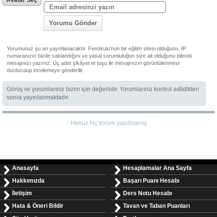
Avatar Seç
Yorumu Gönder
Yorumunuz şu an yayınlanacaktır. Fenokulu'nun bir eğitim sitesi olduğunu, IP
numaranızın bizde saklandığını ve yasal sorumluluğun size ait olduğunu bilerek
mesajınızı yazınız. Üç adet şikâyet et tuşu ile mesajınızın görüntülenmesi
durdurulup incelemeye gönderilir.
Görüş ve yorumlarınız bizim için değerlidir. Yorumlarınız kontrol edildikten
sonra yayınlanmaktadır.
Henüz hiç yorum yapılmamış
Anasayfa
Hesaplamalar Ana Sayfa
Hakkımızda
Başarı Puanı Hesabı
İletişim
Ders Notu Hesabı
Hata & Öneri Bildir
Tavan ve Taban Puanları