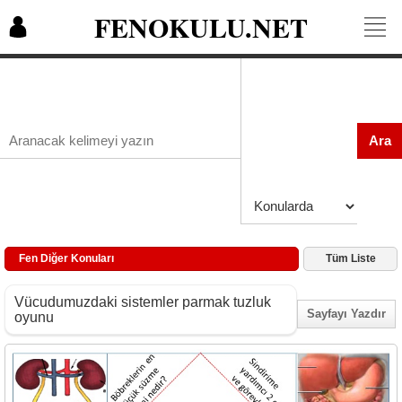
FENOKULU.NET
Ara
Fen Diğer Konuları
Tüm Liste
Vücudumuzdaki sistemler parmak tuzluk
Sayfayı Yazdır
oyunu