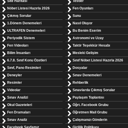
Site Haritası
Testler
Nöbet Listesi Hazırla 2026
Fen Oyunları
Çıkmış Sorular
Sunu
1.Dönem Denemeleri
Nasıl Oluyor
ULTRAFEN Denemeleri
Bu Benim Eserim
Periyodik Sistem
Astronomi ve Uzay
Fen Videoları
Taktir Teşekkür Hesabı
Bilim İnsanları
Mesleki Gelişim
6.7.8. Sınıf Konu Özetleri
Sınıf Nöbet Listesi Hazırla 2026
Sınıf, Pano Resimleri
Dosyalar
Deneyler
Sınav Denemeleri
Resimler
Rehberlik
Videolar
Sınavlarda Çıkmış Sorular
Sınav Analizi
Paylaşım Toplantısı
Okul Gazeteleri
Öğrt. Facebook Grubu
Fen Dramaları
Öğretmen Mail Grubu
Sınav Analiz
Çalışmanızı Gönderin
Facebook Sayfamız
Gizlilik Politikası