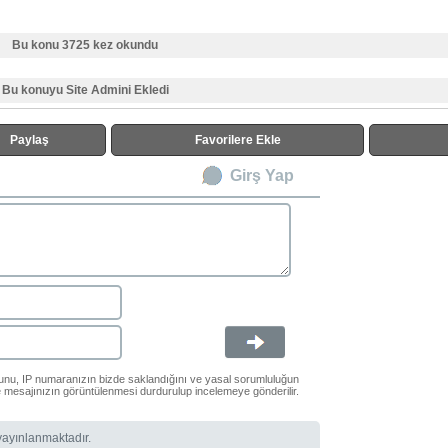
Bu konu 3725 kez okundu
Bu konuyu Site Admini Ekledi
Paylaş
Favorilere Ekle
Girş Yap
ğunu, IP numaranızın bizde saklandığını ve yasal sorumluluğun
le mesajınızın görüntülenmesi durdurulup incelemeye gönderilir.
 yayınlanmaktadır.