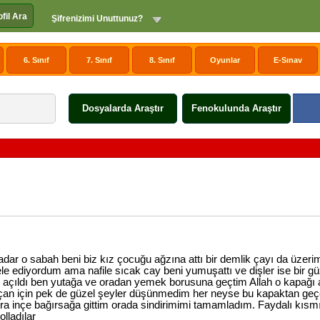
ofil Ara
Şifrenizimi Unuttunuz?
6. Sınıf
7. Sınıf
8. Sınıf
Oyunlar
E-Sınav
Dosyalarda Araştır
Fenokulunda Araştır
ar o sabah beni biz kız çocuğu ağzına attı bir demlik çayı da üzerim
ele ediyordum ama nafile sıcak cay beni yumuşattı ve dişler ise bir g
apak açıldı ben yutağa ve oradan yemek borusuna geçtim Allah o kapağı
açan için pek de güzel şeyler düşünmedim her neyse bu kapaktan ge
nra inçe bağırsağa gittim orada sindirimimi tamamladım. Faydalı kısmı
lladılar