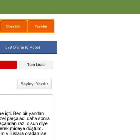
Dosyalar
Yazılılar
679 Online (0 Mobil)
Tüm Liste
Sayfayı Yazdır
e içti. Ben bir yandan
üzel parçaladı daha sonra
 açandan razı olsun diye
çerek mideye düştüm.
m villüslara oradan ise