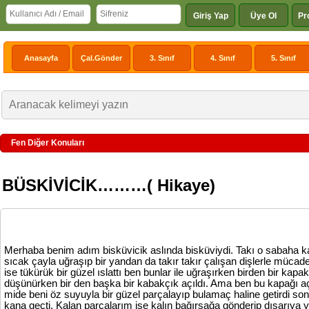
Giriş Yap
Üye Ol
Pr
Anasayfa
Çal.Gönder
3. Sınıf
4. Sınıf
5. Sınıf
Fen Diğer Konuları
BÜSKİVİCİK………( Hikaye)
Merhaba benim adım bisküvicik aslında bisküviydi. Takı o sabaha kad
sıcak çayla uğraşıp bir yandan da takır takır çalışan dişlerle mücad
ise tükürük bir güzel ıslattı ben bunlar ile uğraşırken birden bir k
düşünürken bir den başka bir kabakçık açıldı. Ama ben bu kapağı 
mide beni öz suyuyla bir güzel parçalayıp bulamaç haline getirdi so
kana geçti. Kalan parçalarım ise kalın bağırsağa gönderip dışarıya yo