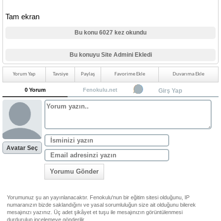
Tam ekran
Bu konu 6027 kez okundu
Bu konuyu Site Admini Ekledi
Yorum Yap
Tavsiye
Paylaş
Favorime Ekle
Duvarıma Ekle
0 Yorum
Fenokulu.net
Girş Yap
Avatar Seç
Yorumu Gönder
Yorumunuz şu an yayınlanacaktır. Fenokulu'nun bir eğitim sitesi olduğunu, IP
numaranızın bizde saklandığını ve yasal sorumluluğun size ait olduğunu bilerek
mesajınızı yazınız. Üç adet şikâyet et tuşu ile mesajınızın görüntülenmesi
durdurulup incelemeye gönderilir.