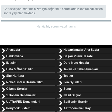
Görüş ve yorumlarınız bizim için değerlidir. Yorumlarınız kontrol edildikten
sonra yayınlanmaktadır.
Henüz hiç yorum yapılmamış
Anasayfa
Hesaplamalar Ana Sayfa
Hakkımızda
Başarı Puanı Hesabı
İletişim
Ders Notu Hesabı
Hata & Öneri Bildir
Tavan ve Taban Puanları
Site Haritası
Testler
Nöbet Listesi Hazırla 2026
Fen Oyunları
Çıkmış Sorular
Sunu
1.Dönem Denemeleri
Nasıl Oluyor
ULTRAFEN Denemeleri
Bu Benim Eserim
Periyodik Sistem
Astronomi ve Uzay