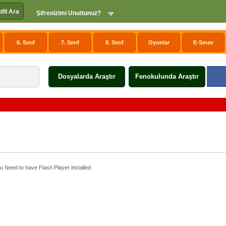
ofil Ara
Şifrenizimi Unuttunuz?
6. Sınıf
7. Sınıf
8. Sınıf
Oyunlar
E-Sınav
Dosyalarda Araştır
Fenokulunda Araştır
u Need to have Flash Player installed.