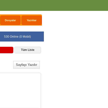
Dosyalar
Yazılılar
530 Online (0 Mobil)
Tüm Liste
Sayfayı Yazdır