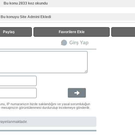
Bu konu 2833 kez okundu
Bu konuyu Site Admini Ekledi
Paylaş
Favorilere Ekle
Girş Yap
ğunu, IP numaranızın bizde saklandığını ve yasal sorumluluğun
le mesajınızın görüntülenmesi durdurulup incelemeye gönderilir.
 yayınlanmaktadır.