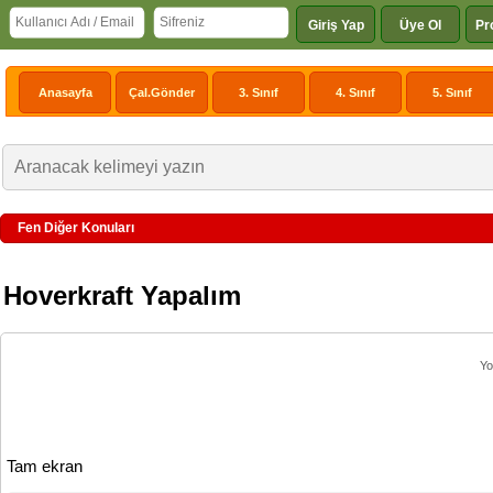
Giriş Yap
Üye Ol
Pr
Anasayfa
Çal.Gönder
3. Sınıf
4. Sınıf
5. Sınıf
Fen Diğer Konuları
Hoverkraft Yapalım
Yo
Tam ekran