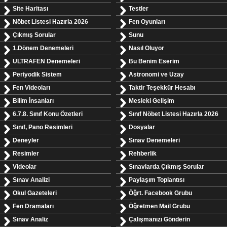
Site Haritası
Testler
Nöbet Listesi Hazırla 2026
Fen Oyunları
Çıkmış Sorular
Sunu
1.Dönem Denemeleri
Nasıl Oluyor
ULTRAFEN Denemeleri
Bu Benim Eserim
Periyodik Sistem
Astronomi ve Uzay
Fen Videoları
Taktir Teşekkür Hesabı
Bilim İnsanları
Mesleki Gelişim
6.7.8. Sınıf Konu Özetleri
Sınıf Nöbet Listesi Hazırla 2026
Sınıf, Pano Resimleri
Dosyalar
Deneyler
Sınav Denemeleri
Resimler
Rehberlik
Videolar
Sınavlarda Çıkmış Sorular
Sınav Analizi
Paylaşım Toplantısı
Okul Gazeteleri
Öğrt. Facebook Grubu
Fen Dramaları
Öğretmen Mail Grubu
Sınav Analiz
Çalışmanızı Gönderin