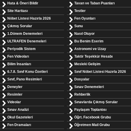
Hata & Öneri Bildir
Tavan ve Taban Puanları
Site Haritası
Testler
Nöbet Listesi Hazırla 2026
Fen Oyunları
Çıkmış Sorular
Sunu
1.Dönem Denemeleri
Nasıl Oluyor
ULTRAFEN Denemeleri
Bu Benim Eserim
Periyodik Sistem
Astronomi ve Uzay
Fen Videoları
Taktir Teşekkür Hesabı
Bilim İnsanları
Mesleki Gelişim
6.7.8. Sınıf Konu Özetleri
Sınıf Nöbet Listesi Hazırla 2026
Sınıf, Pano Resimleri
Dosyalar
Deneyler
Sınav Denemeleri
Resimler
Rehberlik
Videolar
Sınavlarda Çıkmış Sorular
Sınav Analizi
Paylaşım Toplantısı
Okul Gazeteleri
Öğrt. Facebook Grubu
Fen Dramaları
Öğretmen Mail Grubu