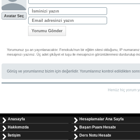
Avatar Seç
Yorumu Gönder
Yorumunuz şu an yayınlanacaktır. Fenokulu'nun bir eğitim sitesi olduğunu, IP numaranızı
mesajınızı yazınız. Üç adet şikâyet et tuşu ile mesajınızın görüntülenmesi durdurulup in
Görüş ve yorumlarınız bizim için değerlidir. Yorumlarınız kontrol edildikten son
Henüz hiç yorum y
Anasayfa
Hesaplamalar Ana Sayfa
Hakkımızda
Başarı Puanı Hesabı
İletişim
Ders Notu Hesabı