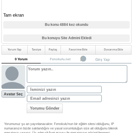
Tam ekran
Bu konu 4884 kez okundu
Bu konuyu Site Admini Ekledi
Yorum Yap
Tavsiye
Paylaş
Favorime Ekle
Duvarıma Ekle
0 Yorum
Fenokulu.net
Girş Yap
Avatar Seç
Yorumu Gönder
Yorumunuz şu an yayınlanacaktır. Fenokulu'nun bir eğitim sitesi olduğunu, IP
numaranızın bizde saklandığını ve yasal sorumluluğun size ait olduğunu bilerek
mesajınızı yazınız. Üç adet şikâyet et tuşu ile mesajınızın görüntülenmesi