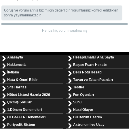
Görüş ve yorumlarınız bizim için değerlidir. Yorumlarınız kontrol edildikten
sonra yayınlanmaktadır.
Henüz hiç yorum yapılmamış
Anasayfa
Hesaplamalar Ana Sayfa
Hakkımızda
Başarı Puanı Hesabı
İletişim
Ders Notu Hesabı
Hata & Öneri Bildir
Tavan ve Taban Puanları
Site Haritası
Testler
Nöbet Listesi Hazırla 2026
Fen Oyunları
Çıkmış Sorular
Sunu
1.Dönem Denemeleri
Nasıl Oluyor
ULTRAFEN Denemeleri
Bu Benim Eserim
Periyodik Sistem
Astronomi ve Uzay