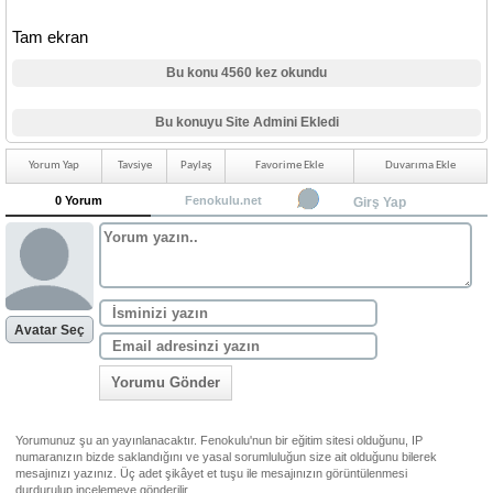
Tam ekran
Bu konu 4560 kez okundu
Bu konuyu Site Admini Ekledi
Yorum Yap
Tavsiye
Paylaş
Favorime Ekle
Duvarıma Ekle
0 Yorum
Fenokulu.net
Girş Yap
Avatar Seç
Yorumu Gönder
Yorumunuz şu an yayınlanacaktır. Fenokulu'nun bir eğitim sitesi olduğunu, IP
numaranızın bizde saklandığını ve yasal sorumluluğun size ait olduğunu bilerek
mesajınızı yazınız. Üç adet şikâyet et tuşu ile mesajınızın görüntülenmesi
durdurulup incelemeye gönderilir.