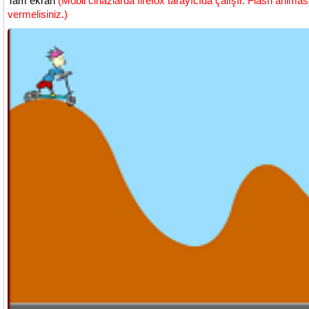
Tam ekran
(Mobil cihazlarda firefox tarayıcıda çalışır. Flash animas
vermelisiniz.)