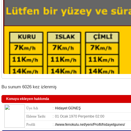
Bu sunum 6026 kez izlenmiş
Konuyu ekleyen hakkında
Üye Adı
:
Hidayet GÜNEŞ
Ekleme Tarihi
:
01 Ocak 1970 Perşembe 02:00
Profili
:
//www.fenokulu.net/yeni/Profil/hidayetgunes/