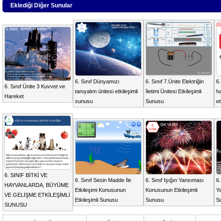
Eklediği Diğer Sunular
6. Sınıf Dünyamızı
6. Sınıf 7.Ünite Elektriğin
6.
6. Sınıf Ünite 3 Kuvvet ve
tanıyalım ünitesi etkileşimli
İletimi Ünitesi Etkileşimli
ha
Hareket
sunusu
Sunusu
et
6. SINIF BİTKİ VE
6. Sınıf Sesin Madde İle
6. Sınıf Işığın Yansıması
6.
HAYVANLARDA, BÜYÜME
Etkileşimi Konusunun
Konusunun Etkileşimli
Ya
VE GELİŞME ETKİLEŞİMLİ
Etkileşimli Sunusu
Sunusu
S
SUNUSU