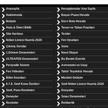
Anasayfa
Hesaplamalar Ana Sayfa
Hakkımızda
Başarı Puanı Hesabı
İletişim
Ders Notu Hesabı
Hata & Öneri Bildir
Tavan ve Taban Puanları
Site Haritası
Testler
Nöbet Listesi Hazırla 2026
Fen Oyunları
Çıkmış Sorular
Sunu
1.Dönem Denemeleri
Nasıl Oluyor
ULTRAFEN Denemeleri
Bu Benim Eserim
Periyodik Sistem
Astronomi ve Uzay
Fen Videoları
Taktir Teşekkür Hesabı
Bilim İnsanları
Mesleki Gelişim
6.7.8. Sınıf Konu Özetleri
Sınıf Nöbet Listesi Hazırla 2026
Sınıf, Pano Resimleri
Dosyalar
Deneyler
Sınav Denemeleri
Resimler
Rehberlik