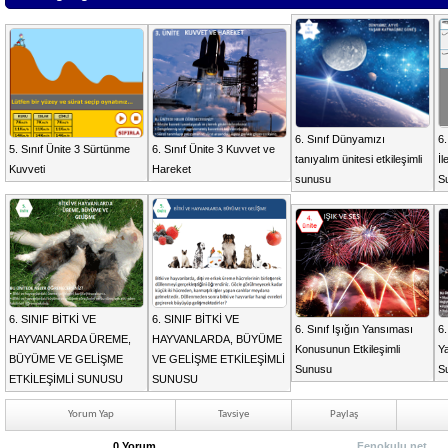
6. Sınıf Dünyamızı
6.
5. Sınıf Ünite 3 Sürtünme
6. Sınıf Ünite 3 Kuvvet ve
tanıyalım ünitesi etkileşimli
İl
Kuvveti
Hareket
sunusu
S
6. SINIF BİTKİ VE
6. SINIF BİTKİ VE
6. Sınıf Işığın Yansıması
6.
HAYVANLARDA ÜREME,
HAYVANLARDA, BÜYÜME
Konusunun Etkileşimli
Ya
BÜYÜME VE GELİŞME
VE GELİŞME ETKİLEŞİMLİ
Sunusu
S
ETKİLEŞİMLİ SUNUSU
SUNUSU
Yorum Yap
Tavsiye
Paylaş
0 Yorum
Fenokulu.net