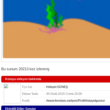
Bu sunum 20213 kez izlenmiş
Konuyu ekleyen hakkında
Üye Adı
:
Hidayet GÜNEŞ
Ekleme Tarihi
:
30 Ocak 2015 Cuma 20:00
Profili
:
//www.fenokulu.net/yeni/Profil/hidayetgunes/
Eklediği Diğer Sunular