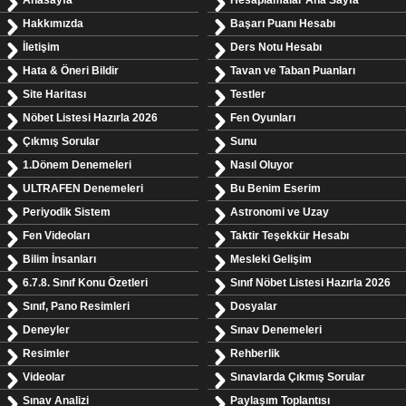
Anasayfa
Hesaplamalar Ana Sayfa
Hakkımızda
Başarı Puanı Hesabı
İletişim
Ders Notu Hesabı
Hata & Öneri Bildir
Tavan ve Taban Puanları
Site Haritası
Testler
Nöbet Listesi Hazırla 2026
Fen Oyunları
Çıkmış Sorular
Sunu
1.Dönem Denemeleri
Nasıl Oluyor
ULTRAFEN Denemeleri
Bu Benim Eserim
Periyodik Sistem
Astronomi ve Uzay
Fen Videoları
Taktir Teşekkür Hesabı
Bilim İnsanları
Mesleki Gelişim
6.7.8. Sınıf Konu Özetleri
Sınıf Nöbet Listesi Hazırla 2026
Sınıf, Pano Resimleri
Dosyalar
Deneyler
Sınav Denemeleri
Resimler
Rehberlik
Videolar
Sınavlarda Çıkmış Sorular
Sınav Analizi
Paylaşım Toplantısı