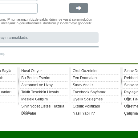
ğunu, IP numaranızın bizde saklandığını ve yasal sorumluluğun
le mesajınızın görüntülenmesi durdurulup incelemeye gönderilir.
 yayınlanmaktadır.
mış
a Sayfa
Nasıl Oluyor
Okul Gazeteleri
Sınav D
abı
Bu Benim Eserim
Fen Dramaları
Rehberl
Astronomi ve Uzay
Sınav Analiz
Sınavla
uanları
Taktir Teşekkür Hesabı
Facebook Sayfamız
Paylaşım
Mesleki Gelişim
Üyelik Sözleşmesi
Öğrt. F
Sınıf Nöbet Listesi Hazırla
Gizlilik Politikası
Öğretme
2026
Dosyalar
Nasil Yapılır?
Çalışma