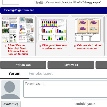
:
//www.fenokulu.net/yeni/Profil/Tubaaygunayan/
Profili
Eklediği Diğer Sunular
8.Sınıf Fen ve
DNA ya ait özel test
Kalıtıma ait özel test
Teknoloji Dersi
soruları sunusu
soruları sunusu
1.Dönem 1.Yazılı
Soruları Sunusu
Yorum Yap
Tavsiye Et
Yorum
Fenokulu.net
Avatar Seç