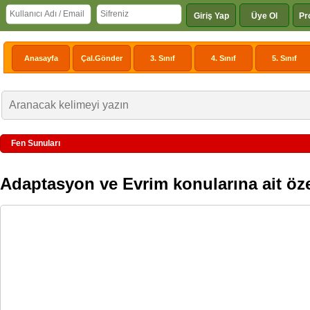
Giriş Yap
Üye Ol
Pr
Anasayfa
Çal.Gönder
3. Sınıf
4. Sınıf
5. Sınıf
Fen Sunuları
Adaptasyon ve Evrim konularına ait öze