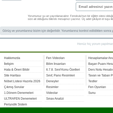
Yorumunuz şu an yayınlanacaktır. Fenokulu'nun bir eğitim sitesi oldu
size ait olduğunu bilerek mesajınızı yazınız. Üç adet şikâyet et tuşu i
Görüş ve yorumlarınız bizim için değerlidir. Yorumlarınız kontrol edildikten sonra
Henüz hiç yorum yapılma
Hakkımızda
Fen Videoları
Hesaplamalar An
İletişim
Bilim İnsanları
Başarı Puanı Hes
Hata & Öneri Bildir
6.7.8. Sınıf Konu Özetleri
Ders Notu Hesabı
Site Haritası
Sınıf, Pano Resimleri
Tavan ve Taban P
Nöbet Listesi Hazırla 2026
Deneyler
Testler
Çıkmış Sorular
Resimler
Fen Oyunları
1.Dönem Denemeleri
Videolar
Sunu
ULTRAFEN Denemeleri
Sınav Analizi
Periyodik Sistem