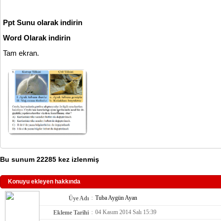
Ppt Sunu olarak indirin
Word Olarak indirin
Tam ekran.
Bu sunum 22285 kez izlenmiş
Konuyu ekleyen hakkında
:
Tuba Aygün Ayan
Üye Adı
:
04 Kasım 2014 Salı 15:39
Ekleme Tarihi