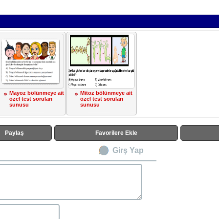
Mayoz bölünmeye ait
Mitoz bölünmeye ait
özel test soruları
özel test soruları
sunusu
sunusu
Paylaş
Favorilere Ekle
Girş Yap