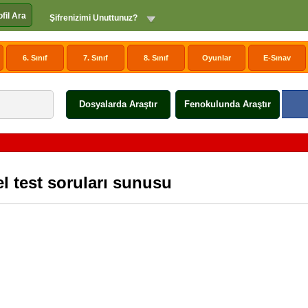
ofil Ara
Şifrenizimi Unuttunuz?
6. Sınıf
7. Sınıf
8. Sınıf
Oyunlar
E-Sınav
Dosyalarda Araştır
Fenokulunda Araştır
l test soruları sunusu