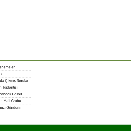
enemeleri
ik
rda Çıkmış Sorular
 Toplantısı
acebook Grubu
n Mail Grubu
nızı Gönderin