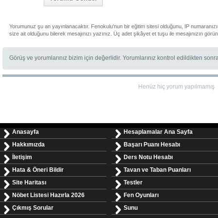
Yorumunuz şu an yayınlanacaktır. Fenokulu'nun bir eğitim sitesi olduğunu, IP numaranız
size ait olduğunu bilerek mesajınızı yazınız. Üç adet şikâyet et tuşu ile mesajınızın görü
Görüş ve yorumlarınız bizim için değerlidir. Yorumlarınız kontrol edildikten sonr
Henüz hiç yorum yapılmamış
Anasayfa
Hesaplamalar Ana Sayfa
Hakkımızda
Başarı Puanı Hesabı
İletişim
Ders Notu Hesabı
Hata & Öneri Bildir
Tavan ve Taban Puanları
Site Haritası
Testler
Nöbet Listesi Hazırla 2026
Fen Oyunları
Çıkmış Sorular
Sunu