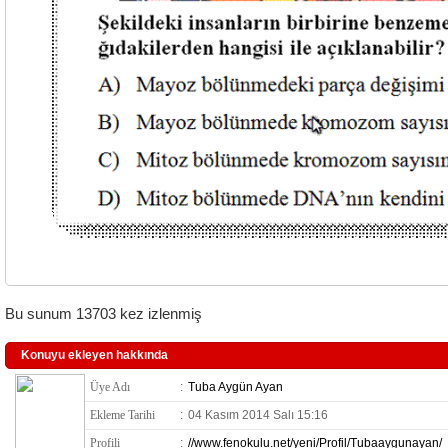
Bu sunum 13703 kez izlenmiş
Konuyu ekleyen hakkında
Üye Adı
:
Tuba Aygün Ayan
Ekleme Tarihi
:
04 Kasım 2014 Salı 15:16
Profili
:
//www.fenokulu.net/yeni/Profil/Tubaaygunayan/