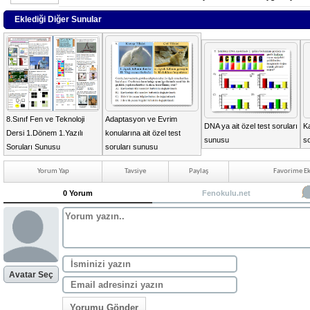
Eklediği Diğer Sunular
8.Sınıf Fen ve Teknoloji
Adaptasyon ve Evrim
DNA ya ait özel test soruları
Ka
Dersi 1.Dönem 1.Yazılı
konularına ait özel test
sunusu
s
Soruları Sunusu
soruları sunusu
Yorum Yap
Tavsiye
Paylaş
Favorime Ek
0 Yorum
Fenokulu.net
Avatar Seç
Yorumu Gönder