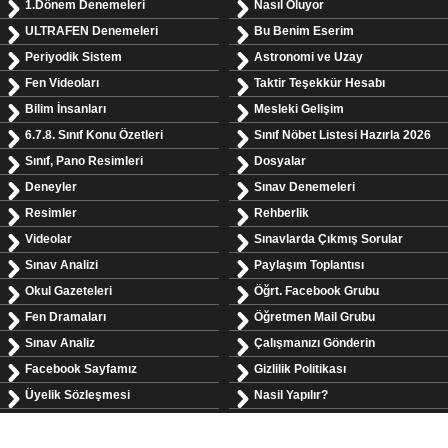
1.Dönem Denemeleri
Nasıl Oluyor
ULTRAFEN Denemeleri
Bu Benim Eserim
Periyodik Sistem
Astronomi ve Uzay
Fen Videoları
Taktir Teşekkür Hesabı
Bilim İnsanları
Mesleki Gelişim
6.7.8. Sınıf Konu Özetleri
Sınıf Nöbet Listesi Hazırla 2026
Sınıf, Pano Resimleri
Dosyalar
Deneyler
Sınav Denemeleri
Resimler
Rehberlik
Videolar
Sınavlarda Çıkmış Sorular
Sınav Analizi
Paylaşım Toplantısı
Okul Gazeteleri
Öğrt. Facebook Grubu
Fen Dramaları
Öğretmen Mail Grubu
Sınav Analiz
Çalışmanızı Gönderin
Facebook Sayfamız
Gizlilik Politikası
Üyelik Sözleşmesi
Nasil Yapılır?