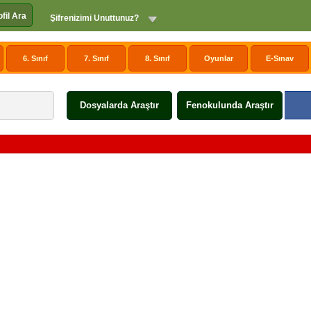
ofil Ara
Şifrenizimi Unuttunuz?
6. Sınıf
7. Sınıf
8. Sınıf
Oyunlar
E-Sınav
Dosyalarda Araştır
Fenokulunda Araştır