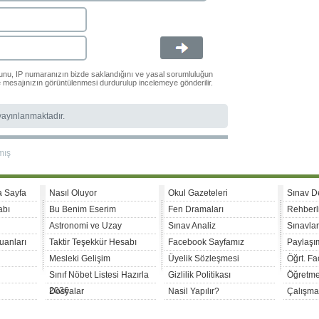
ğunu, IP numaranızın bizde saklandığını ve yasal sorumluluğun
le mesajınızın görüntülenmesi durdurulup incelemeye gönderilir.
 yayınlanmaktadır.
mış
a Sayfa
Nasıl Oluyor
Okul Gazeteleri
Sınav D
abı
Bu Benim Eserim
Fen Dramaları
Rehberl
Astronomi ve Uzay
Sınav Analiz
Sınavla
uanları
Taktir Teşekkür Hesabı
Facebook Sayfamız
Paylaşım
Mesleki Gelişim
Üyelik Sözleşmesi
Öğrt. F
Sınıf Nöbet Listesi Hazırla
Gizlilik Politikası
Öğretme
2026
Dosyalar
Nasil Yapılır?
Çalışma