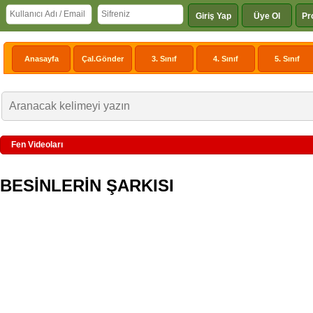
Giriş Yap
Üye Ol
Pr
Anasayfa
Çal.Gönder
3. Sınıf
4. Sınıf
5. Sınıf
Fen Videoları
BESİNLERİN ŞARKISI