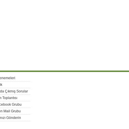
enemeleri
ik
rda Çıkmış Sorular
 Toplantısı
acebook Grubu
n Mail Grubu
nızı Gönderin