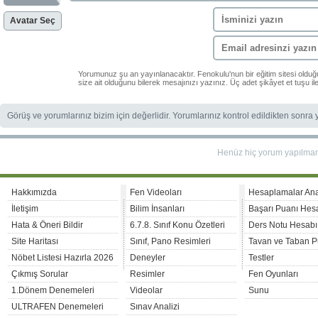
Avatar Seç
Yorumunuz şu an yayınlanacaktır. Fenokulu'nun bir eğitim sitesi oldu
size ait olduğunu bilerek mesajınızı yazınız. Üç adet şikâyet et tuşu i
Görüş ve yorumlarınız bizim için değerlidir. Yorumlarınız kontrol edildikten sonra
Henüz hiç yorum yapılma
Hakkımızda
Fen Videoları
Hesaplamalar An
İletişim
Bilim İnsanları
Başarı Puanı Hes
Hata & Öneri Bildir
6.7.8. Sınıf Konu Özetleri
Ders Notu Hesabı
Site Haritası
Sınıf, Pano Resimleri
Tavan ve Taban P
Nöbet Listesi Hazırla 2026
Deneyler
Testler
Çıkmış Sorular
Resimler
Fen Oyunları
1.Dönem Denemeleri
Videolar
Sunu
ULTRAFEN Denemeleri
Sınav Analizi