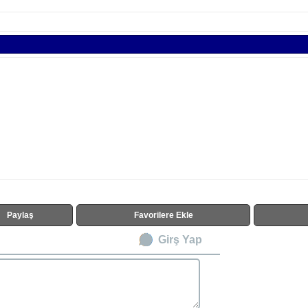
Paylaş
Favorilere Ekle
Girş Yap