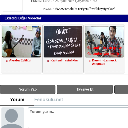
:
28 Eylül 2016 Çarşamba 21:43
Ekleme Tarihi
:
//www.fenokulu.net/yeni/Profil/hayriyeakar/
Profili
Eklediği Diğer Videolar
Akraba Evliliği
Kalıtsal hastalıklar
Darwin-Lamarck
Atışması
Yorum Yap
Tavsiye Et
Yorum
Fenokulu.net