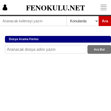
FENOKULU.NET
Ara
Dosya Arama Formu
Ara Bul