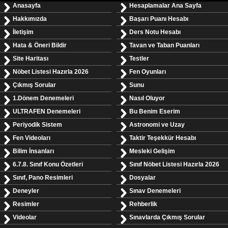
Anasayfa
Hesaplamalar Ana Sayfa
Hakkımızda
Başarı Puanı Hesabı
İletişim
Ders Notu Hesabı
Hata & Öneri Bildir
Tavan ve Taban Puanları
Site Haritası
Testler
Nöbet Listesi Hazırla 2026
Fen Oyunları
Çıkmış Sorular
Sunu
1.Dönem Denemeleri
Nasıl Oluyor
ULTRAFEN Denemeleri
Bu Benim Eserim
Periyodik Sistem
Astronomi ve Uzay
Fen Videoları
Taktir Teşekkür Hesabı
Bilim İnsanları
Mesleki Gelişim
6.7.8. Sınıf Konu Özetleri
Sınıf Nöbet Listesi Hazırla 2026
Sınıf, Pano Resimleri
Dosyalar
Deneyler
Sınav Denemeleri
Resimler
Rehberlik
Videolar
Sınavlarda Çıkmış Sorular