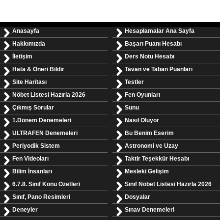
Anasayfa
Hesaplamalar Ana Sayfa
Hakkımızda
Başarı Puanı Hesabı
İletişim
Ders Notu Hesabı
Hata & Öneri Bildir
Tavan ve Taban Puanları
Site Haritası
Testler
Nöbet Listesi Hazırla 2026
Fen Oyunları
Çıkmış Sorular
Sunu
1.Dönem Denemeleri
Nasıl Oluyor
ULTRAFEN Denemeleri
Bu Benim Eserim
Periyodik Sistem
Astronomi ve Uzay
Fen Videoları
Taktir Teşekkür Hesabı
Bilim İnsanları
Mesleki Gelişim
6.7.8. Sınıf Konu Özetleri
Sınıf Nöbet Listesi Hazırla 2026
Sınıf, Pano Resimleri
Dosyalar
Deneyler
Sınav Denemeleri