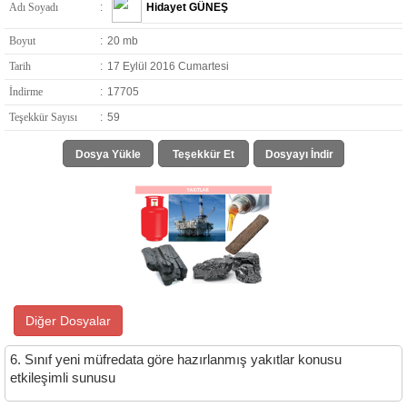
Adı Soyadı
:
Hidayet GÜNEŞ
Boyut
:
20 mb
Tarih
:
17 Eylül 2016 Cumartesi
İndirme
:
17705
Teşekkür Sayısı
:
59
Dosya Yükle
Teşekkür Et
Dosyayı İndir
Diğer Dosyalar
6. Sınıf yeni müfredata göre hazırlanmış yakıtlar konusu
etkileşimli sunusu