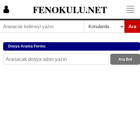
FENOKULU.NET
Ara
Dosya Arama Formu
Ara Bul