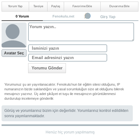
Yorum Yap
Tavsiye
Paylaş
Favorime Ekle
Duvarıma Ekle
0 Yorum
Fenokulu.net
Girş Yap
Avatar Seç
Yorumu Gönder
Yorumunuz şu an yayınlanacaktır. Fenokulu'nun bir eğitim sitesi olduğunu, IP
numaranızın bizde saklandığını ve yasal sorumluluğun size ait olduğunu bilerek
mesajınızı yazınız. Üç adet şikâyet et tuşu ile mesajınızın görüntülenmesi
durdurulup incelemeye gönderilir.
Görüş ve yorumlarınız bizim için değerlidir. Yorumlarınız kontrol edildikten
sonra yayınlanmaktadır.
Henüz hiç yorum yapılmamış