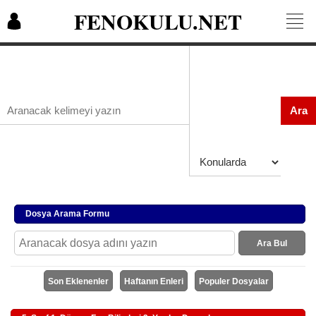
FENOKULU.NET
Ara
Dosya Arama Formu
Ara Bul
Son Eklenenler
Haftanın Enleri
Populer Dosyalar