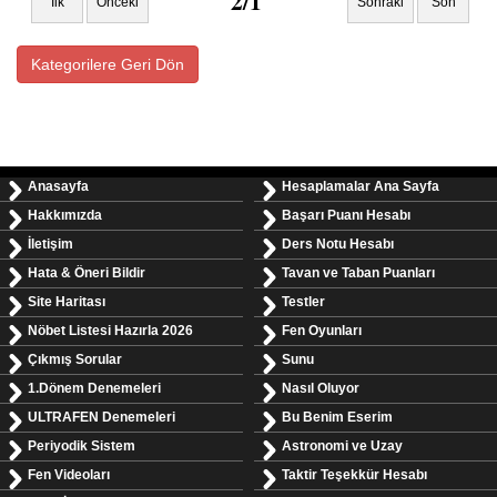
2/1
İlk
Önceki
Sonraki
Son
Kategorilere Geri Dön
Anasayfa
Hesaplamalar Ana Sayfa
Hakkımızda
Başarı Puanı Hesabı
İletişim
Ders Notu Hesabı
Hata & Öneri Bildir
Tavan ve Taban Puanları
Site Haritası
Testler
Nöbet Listesi Hazırla 2026
Fen Oyunları
Çıkmış Sorular
Sunu
1.Dönem Denemeleri
Nasıl Oluyor
ULTRAFEN Denemeleri
Bu Benim Eserim
Periyodik Sistem
Astronomi ve Uzay
Fen Videoları
Taktir Teşekkür Hesabı