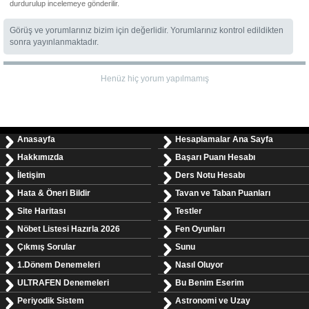
durdurulup incelemeye gönderilir.
Görüş ve yorumlarınız bizim için değerlidir. Yorumlarınız kontrol edildikten
sonra yayınlanmaktadır.
Henüz hiç yorum yapılmamış
Anasayfa
Hesaplamalar Ana Sayfa
Hakkımızda
Başarı Puanı Hesabı
İletişim
Ders Notu Hesabı
Hata & Öneri Bildir
Tavan ve Taban Puanları
Site Haritası
Testler
Nöbet Listesi Hazırla 2026
Fen Oyunları
Çıkmış Sorular
Sunu
1.Dönem Denemeleri
Nasıl Oluyor
ULTRAFEN Denemeleri
Bu Benim Eserim
Periyodik Sistem
Astronomi ve Uzay