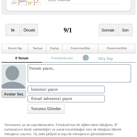
8567 indirme
9/1
İlk
Önceki
Sonraki
Son
Yorum Yap
Tavsiye
Paylaş
Favorime Ekle
Duvarıma Ekle
0 Yorum
Fenokulu.net
Girş Yap
Avatar Seç
Yorumu Gönder
Yorumunuz şu an yayınlanacaktır. Fenokulu'nun bir eğitim sitesi olduğunu, IP
numaranızın bizde saklandığını ve yasal sorumluluğun size ait olduğunu bilerek
mesajınızı yazınız. Üç adet şikâyet et tuşu ile mesajınızın görüntülenmesi