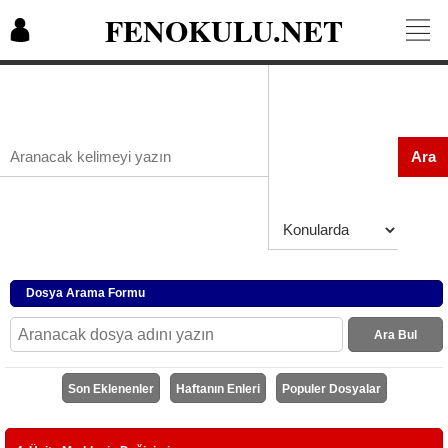
FENOKULU.NET
Ara
Dosya Arama Formu
Ara Bul
Son Eklenenler
Haftanın Enleri
Populer Dosyalar