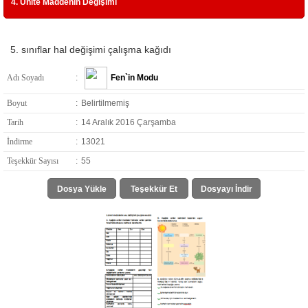
4. Ünite Maddenin Değişimi
5. sınıflar hal değişimi çalışma kağıdı
Adı Soyadı
:
Fen`in Modu
Boyut
:
Belirtilmemiş
Tarih
:
14 Aralık 2016 Çarşamba
İndirme
:
13021
Teşekkür Sayısı
:
55
Dosya Yükle
Teşekkür Et
Dosyayı İndir