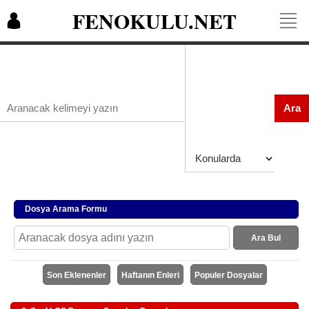
FENOKULU.NET
Ara
Dosya Arama Formu
Ara Bul
Son Eklenenler
Haftanın Enleri
Populer Dosyalar