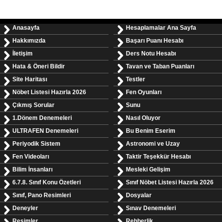
Anasayfa
Hesaplamalar Ana Sayfa
Hakkımızda
Başarı Puanı Hesabı
İletişim
Ders Notu Hesabı
Hata & Öneri Bildir
Tavan ve Taban Puanları
Site Haritası
Testler
Nöbet Listesi Hazırla 2026
Fen Oyunları
Çıkmış Sorular
Sunu
1.Dönem Denemeleri
Nasıl Oluyor
ULTRAFEN Denemeleri
Bu Benim Eserim
Periyodik Sistem
Astronomi ve Uzay
Fen Videoları
Taktir Teşekkür Hesabı
Bilim İnsanları
Mesleki Gelişim
6.7.8. Sınıf Konu Özetleri
Sınıf Nöbet Listesi Hazırla 2026
Sınıf, Pano Resimleri
Dosyalar
Deneyler
Sınav Denemeleri
Resimler
Rehberlik