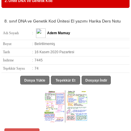
2. Ünite DNA ve Genetik Kod
8. sınıf DNA ve Genetik Kod Ünitesi El yazımı Harika Ders Notu
Adı Soyadı
:
Adem Mamay
Boyut
:
Belirtilmemiş
Tarih
:
16 Kasım 2020 Pazartesi
İndirme
:
7445
Teşekkür Sayısı
:
74
Dosya Yükle
Teşekkür Et
Dosyayı İndir