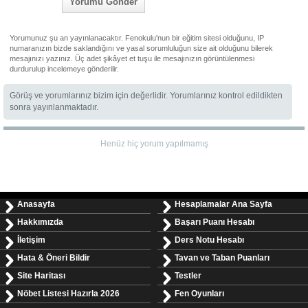
Yorumu Gönder
Yorumunuz şu an yayınlanacaktır. Fenokulu'nun bir eğitim sitesi olduğunu, IP
numaranızın bizde saklandığını ve yasal sorumluluğun size ait olduğunu bilerek
mesajınızı yazınız. Üç adet şikâyet et tuşu ile mesajınızın görüntülenmesi
durdurulup incelemeye gönderilir.
Görüş ve yorumlarınız bizim için değerlidir. Yorumlarınız kontrol edildikten
sonra yayınlanmaktadır.
Henüz hiç yorum yapılmamış
Anasayfa
Hesaplamalar Ana Sayfa
Hakkımızda
Başarı Puanı Hesabı
İletişim
Ders Notu Hesabı
Hata & Öneri Bildir
Tavan ve Taban Puanları
Site Haritası
Testler
Nöbet Listesi Hazırla 2026
Fen Oyunları