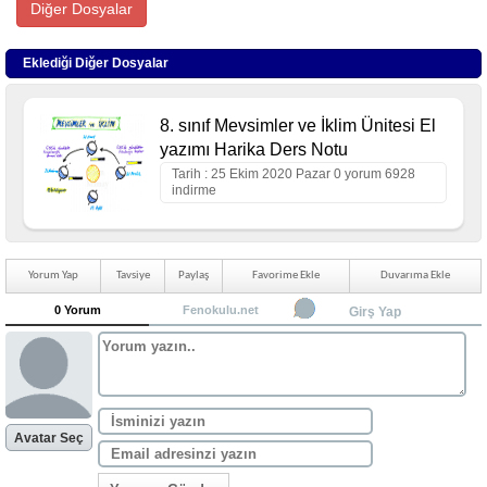
Diğer Dosyalar
Eklediği Diğer Dosyalar
8. sınıf Mevsimler ve İklim Ünitesi El
yazımı Harika Ders Notu
Tarih : 25 Ekim 2020 Pazar 0 yorum 6928
indirme
Yorum Yap
Tavsiye
Paylaş
Favorime Ekle
Duvarıma Ekle
0 Yorum
Fenokulu.net
Girş Yap
Avatar Seç