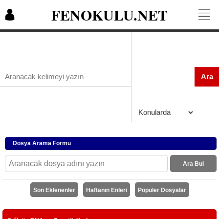
FENOKULU.NET
Ara
Dosya Arama Formu
Ara Bul
Son Eklenenler
Haftanın Enleri
Populer Dosyalar