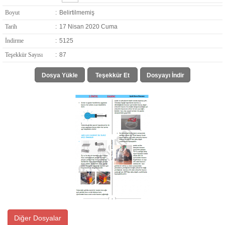
Boyut
:
Belirtilmemiş
Tarih
:
17 Nisan 2020 Cuma
İndirme
:
5125
Teşekkür Sayısı
:
87
Dosya Yükle
Teşekkür Et
Dosyayı İndir
Diğer Dosyalar