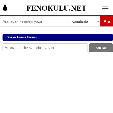
FENOKULU.NET
Ara
Dosya Arama Formu
Ara Bul