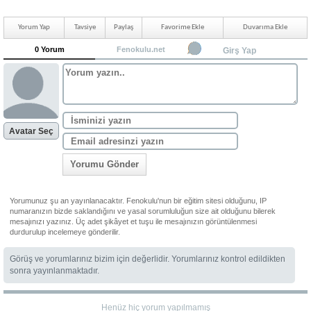
Yorum Yap
Tavsiye
Paylaş
Favorime Ekle
Duvarıma Ekle
0 Yorum
Fenokulu.net
Girş Yap
Avatar Seç
Yorumu Gönder
Yorumunuz şu an yayınlanacaktır. Fenokulu'nun bir eğitim sitesi olduğunu, IP
numaranızın bizde saklandığını ve yasal sorumluluğun size ait olduğunu bilerek
mesajınızı yazınız. Üç adet şikâyet et tuşu ile mesajınızın görüntülenmesi
durdurulup incelemeye gönderilir.
Görüş ve yorumlarınız bizim için değerlidir. Yorumlarınız kontrol edildikten
sonra yayınlanmaktadır.
Henüz hiç yorum yapılmamış