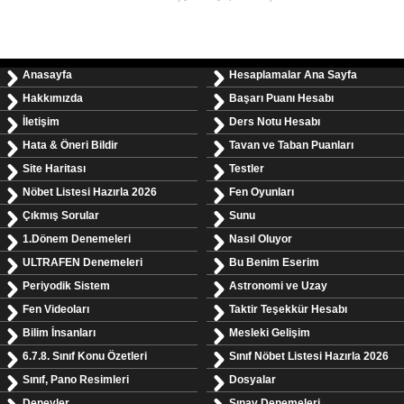
Anasayfa
Hesaplamalar Ana Sayfa
Hakkımızda
Başarı Puanı Hesabı
İletişim
Ders Notu Hesabı
Hata & Öneri Bildir
Tavan ve Taban Puanları
Site Haritası
Testler
Nöbet Listesi Hazırla 2026
Fen Oyunları
Çıkmış Sorular
Sunu
1.Dönem Denemeleri
Nasıl Oluyor
ULTRAFEN Denemeleri
Bu Benim Eserim
Periyodik Sistem
Astronomi ve Uzay
Fen Videoları
Taktir Teşekkür Hesabı
Bilim İnsanları
Mesleki Gelişim
6.7.8. Sınıf Konu Özetleri
Sınıf Nöbet Listesi Hazırla 2026
Sınıf, Pano Resimleri
Dosyalar
Deneyler
Sınav Denemeleri