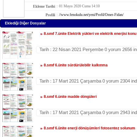
:
01 Mayıs 2020 Cuma 14:10
Ekleme Tarihi
:
//www.fenokulu.net/yeni/Profil/Omer-Fidan/
Profili
Eklediği Diğer Dosyalar
8.sınıf 7.ünite Elektrik yükleri ve elektrik enerjisi konu
Tarih : 22 Nisan 2021 Perşembe 0 yorum 2656 i
8.sınıf 6.ünite sürdürülebilir kalkınma
Tarih : 17 Mart 2021 Çarşamba 0 yorum 2304 in
8.sınıf 6.ünite madde döngüleri
Tarih : 17 Mart 2021 Çarşamba 0 yorum 2943 in
8.sınıf 6.ünite enerji dönüşümleri fotosentez solunum