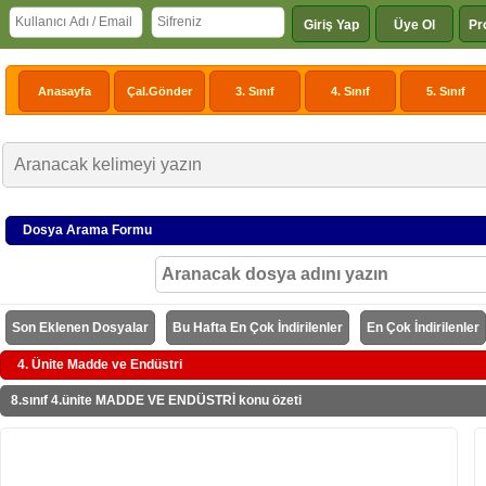
Giriş Yap
Üye Ol
Pr
Anasayfa
Çal.Gönder
3. Sınıf
4. Sınıf
5. Sınıf
Dosya Arama Formu
Son Eklenen Dosyalar
Bu Hafta En Çok İndirilenler
En Çok İndirilenler
4. Ünite Madde ve Endüstri
8.sınıf 4.ünite MADDE VE ENDÜSTRİ konu özeti