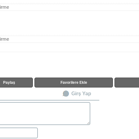
dirme
dirme
Paylaş
Favorilere Ekle
Girş Yap