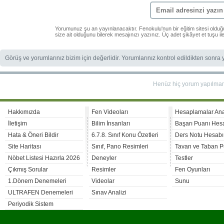
Yorumunuz şu an yayınlanacaktır. Fenokulu'nun bir eğitim sitesi oldu
size ait olduğunu bilerek mesajınızı yazınız. Üç adet şikâyet et tuşu i
Görüş ve yorumlarınız bizim için değerlidir. Yorumlarınız kontrol edildikten sonra
Henüz hiç yorum yapılma
Hakkımızda
Fen Videoları
Hesaplamalar An
İletişim
Bilim İnsanları
Başarı Puanı Hes
Hata & Öneri Bildir
6.7.8. Sınıf Konu Özetleri
Ders Notu Hesabı
Site Haritası
Sınıf, Pano Resimleri
Tavan ve Taban P
Nöbet Listesi Hazırla 2026
Deneyler
Testler
Çıkmış Sorular
Resimler
Fen Oyunları
1.Dönem Denemeleri
Videolar
Sunu
ULTRAFEN Denemeleri
Sınav Analizi
Periyodik Sistem