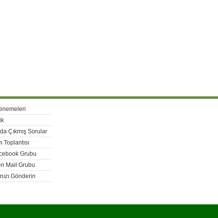
enemeleri
ik
rda Çıkmış Sorular
 Toplantısı
acebook Grubu
n Mail Grubu
nızı Gönderin