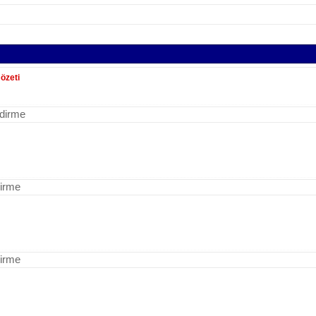
 özeti
ndirme
dirme
dirme