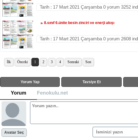
Tarih : 17 Mart 2021 Çarşamba 0 yorum 3252 in
8.sınıf 6.ünite besin zinciri ve enerji akışı
Tarih : 17 Mart 2021 Çarşamba 0 yorum 2608 in
İlk
Önceki
1
2
3
4
Sonraki
Son
Yorum Yap
Tavsiye Et
Yorum
Fenokulu.net
Avatar Seç