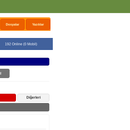
Dosyalar
Yazılılar
192 Online (0 Mobil)
l
Diğerleri