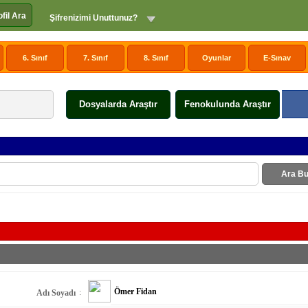
ofil Ara
Şifrenizimi Unuttunuz?
6. Sınıf
7. Sınıf
8. Sınıf
Oyunlar
E-Sınav
Dosyalarda Araştır
Fenokulunda Araştır
Ara Bu
Ömer Fidan
:
Adı Soyadı