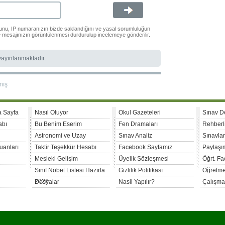
ğunu, IP numaranızın bizde saklandığını ve yasal sorumluluğun
le mesajınızın görüntülenmesi durdurulup incelemeye gönderilir.
 yayınlanmaktadır.
mış
a Sayfa
Nasıl Oluyor
Okul Gazeteleri
Sınav D
abı
Bu Benim Eserim
Fen Dramaları
Rehberl
Astronomi ve Uzay
Sınav Analiz
Sınavla
uanları
Taktir Teşekkür Hesabı
Facebook Sayfamız
Paylaşım
Mesleki Gelişim
Üyelik Sözleşmesi
Öğrt. F
Sınıf Nöbet Listesi Hazırla
Gizlilik Politikası
Öğretme
2026
Dosyalar
Nasil Yapılır?
Çalışma