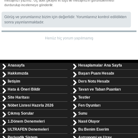
mesajınızı yazınız. Üç adet şikâyet et tuşu ile mesajınızın görüntülenmesi
durdurulup incelemeye gönderilir.
Görüş ve yorumlarınız bizim için değerlidir. Yorumlarınız kontrol edildikten
sonra yayınlanmaktadır.
Henüz hiç yorum yapılmamış
Anasayfa
Hesaplamalar Ana Sayfa
Hakkımızda
Başarı Puanı Hesabı
İletişim
Ders Notu Hesabı
Hata & Öneri Bildir
Tavan ve Taban Puanları
Site Haritası
Testler
Nöbet Listesi Hazırla 2026
Fen Oyunları
Çıkmış Sorular
Sunu
1.Dönem Denemeleri
Nasıl Oluyor
ULTRAFEN Denemeleri
Bu Benim Eserim
Periyodik Sistem
Astronomi ve Uzay