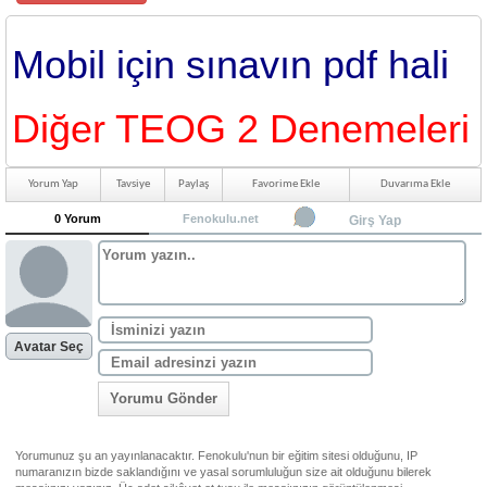
Mobil için sınavın pdf hali
Diğer TEOG 2 Denemeleri
Yorum Yap
Tavsiye
Paylaş
Favorime Ekle
Duvarıma Ekle
0 Yorum
Fenokulu.net
Girş Yap
Avatar Seç
Yorumu Gönder
Yorumunuz şu an yayınlanacaktır. Fenokulu'nun bir eğitim sitesi olduğunu, IP
numaranızın bizde saklandığını ve yasal sorumluluğun size ait olduğunu bilerek