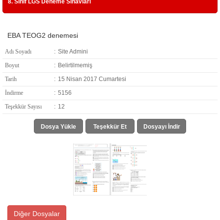
8. Sınıf LGS Deneme Sınavları
EBA TEOG2 denemesi
Adı Soyadı
:
Site Admini
Boyut
:
Belirtilmemiş
Tarih
:
15 Nisan 2017 Cumartesi
İndirme
:
5156
Teşekkür Sayısı
:
12
Dosya Yükle
Teşekkür Et
Dosyayı İndir
Diğer Dosyalar