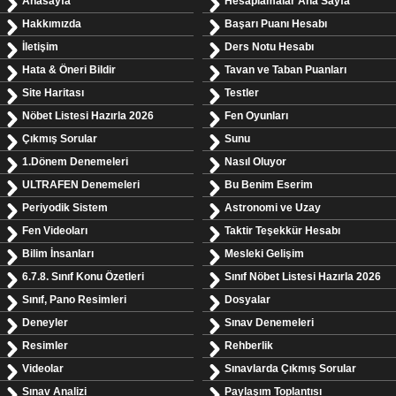
Anasayfa
Hesaplamalar Ana Sayfa
Hakkımızda
Başarı Puanı Hesabı
İletişim
Ders Notu Hesabı
Hata & Öneri Bildir
Tavan ve Taban Puanları
Site Haritası
Testler
Nöbet Listesi Hazırla 2026
Fen Oyunları
Çıkmış Sorular
Sunu
1.Dönem Denemeleri
Nasıl Oluyor
ULTRAFEN Denemeleri
Bu Benim Eserim
Periyodik Sistem
Astronomi ve Uzay
Fen Videoları
Taktir Teşekkür Hesabı
Bilim İnsanları
Mesleki Gelişim
6.7.8. Sınıf Konu Özetleri
Sınıf Nöbet Listesi Hazırla 2026
Sınıf, Pano Resimleri
Dosyalar
Deneyler
Sınav Denemeleri
Resimler
Rehberlik
Videolar
Sınavlarda Çıkmış Sorular
Sınav Analizi
Paylaşım Toplantısı