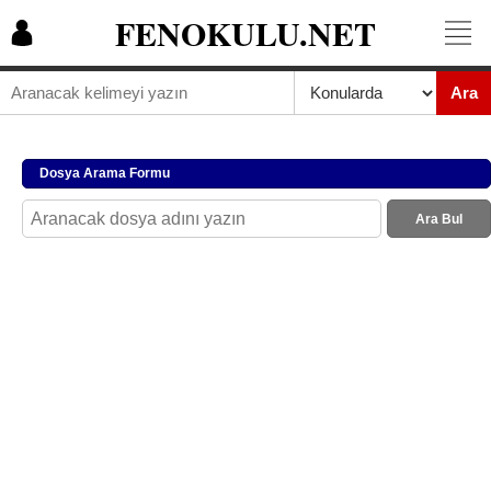
FENOKULU.NET
Ara
Dosya Arama Formu
Ara Bul